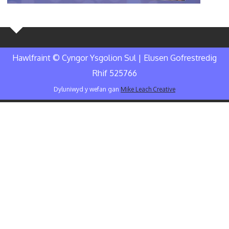
Hawlfraint © Cyngor Ysgolion Sul | Elusen Gofrestredig
Rhif 525766
Dyluniwyd y wefan gan
Mike Leach Creative