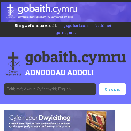
Ein gwefannau eraill:
ysgolsul.com
beibl.net
gair.cymru