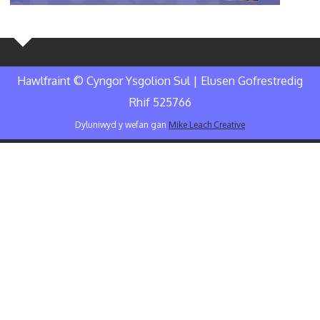
Hawlfraint © Cyngor Ysgolion Sul | Elusen Gofrestredig
Rhif 525766
Dyluniwyd y wefan gan
Mike Leach Creative