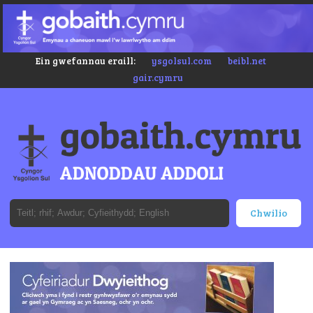
Ein gwefannau eraill:
ysgolsul.com
beibl.net
gair.cymru