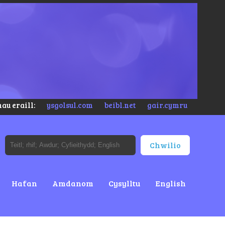
au eraill:
ysgolsul.com
beibl.net
gair.cymru
Hafan
Amdanom
Cysylltu
English