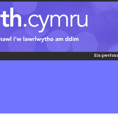
Ein gwefann