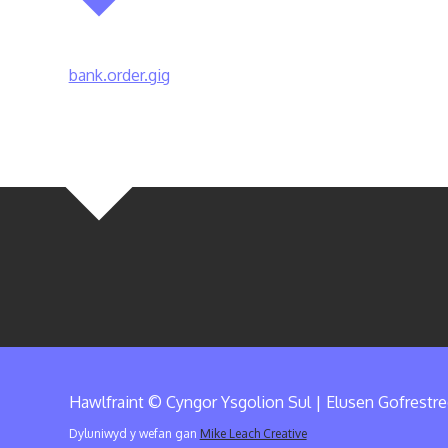
bank.order.gig
Hawlfraint © Cyngor Ysgolion Sul | Elusen Gofrestr
Dyluniwyd y wefan gan
Mike Leach Creative