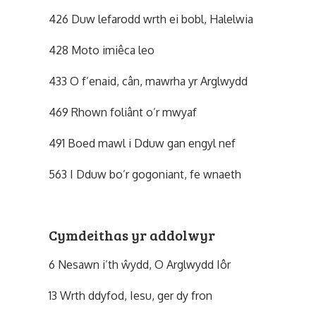
426 Duw lefarodd wrth ei bobl, Halelwia
428 Moto imiêca leo
433 O f’enaid, cân, mawrha yr Arglwydd
469 Rhown foliânt o’r mwyaf
491 Boed mawl i Dduw gan engyl nef
563 I Dduw bo’r gogoniant, fe wnaeth
Cymdeithas yr addolwyr
6 Nesawn i’th ŵydd, O Arglwydd Iôr
13 Wrth ddyfod, Iesu, ger dy fron