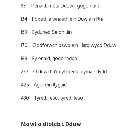
83 F’enaid, mola Dduw’r gogoniant
134 Popeth a wnaeth ein Duw a’n Rhi
163 Cyduned Seion lân
170 Clodforwch bawb ein Harglwydd Dduw
188 Fy enaid, gogonedda
237 O dewch i’r dyfroedd, dyma’r dydd
425 Agor ein llygaid
430 Tyred, Iesu, tyred, Iesu
Mawl a diolch i Dduw