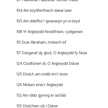
104 Am brydferthwch daear lawr
105 Am ddeffro’r gwanwyn yn ei bryd
108 Yr Arglwydd fendithiwn, cydganwn
113 Duw Abraham, molwch ef
117 Datganaf dy glod, O Arglwydd fy Nuw
124 Clodforwn di, O Arglwydd Dduw
125 Diolch am roddi imi’r bore
126 Molwn enw’r Arglwydd
132 Am iddo gynnig ei iachâd
135 Diolchwn oll i Dduw