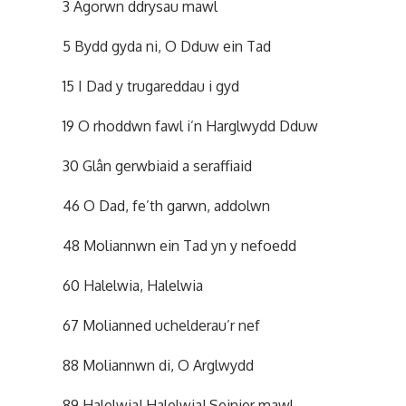
3 Agorwn ddrysau mawl
5 Bydd gyda ni, O Dduw ein Tad
15 I Dad y trugareddau i gyd
19 O rhoddwn fawl i’n Harglwydd Dduw
30 Glân gerwbiaid a seraffiaid
46 O Dad, fe’th garwn, addolwn
48 Moliannwn ein Tad yn y nefoedd
60 Halelwia, Halelwia
67 Molianned uchelderau’r nef
88 Moliannwn di, O Arglwydd
89 Halelwia! Halelwia! Seinier mawl