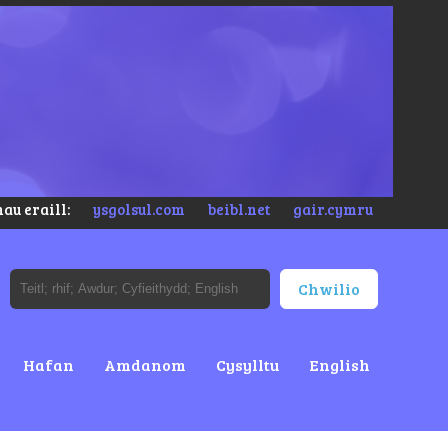
au eraill:
ysgolsul.com
beibl.net
gair.cymru
Hafan
Amdanom
Cysylltu
English