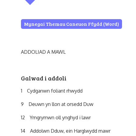
Mynegai Themau Caneuon Ffydd (Word)
ADDOLIAD A MAWL
Galwad i addoli
1 Cydganwn foliant rhwydd
9 Deuwn yn llon at orsedd Duw
12 Ymgrymwn oll ynghyd i lawr
14 Addolwn Dduw, ein Harglwydd mawr