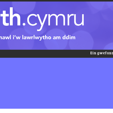
Ein gwefann