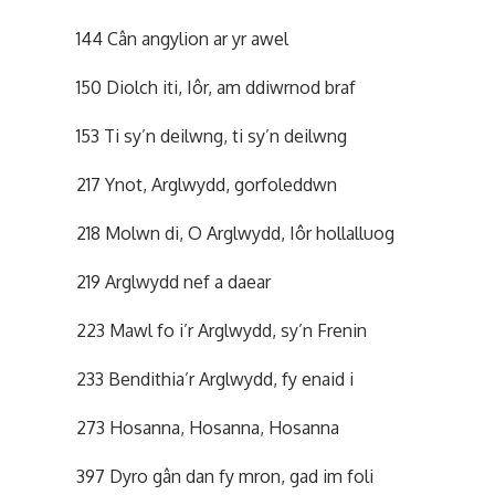
144 Cân angylion ar yr awel
150 Diolch iti, Iôr, am ddiwrnod braf
153 Ti sy’n deilwng, ti sy’n deilwng
217 Ynot, Arglwydd, gorfoleddwn
218 Molwn di, O Arglwydd, Iôr hollalluog
219 Arglwydd nef a daear
223 Mawl fo i’r Arglwydd, sy’n Frenin
233 Bendithia’r Arglwydd, fy enaid i
273 Hosanna, Hosanna, Hosanna
397 Dyro gân dan fy mron, gad im foli