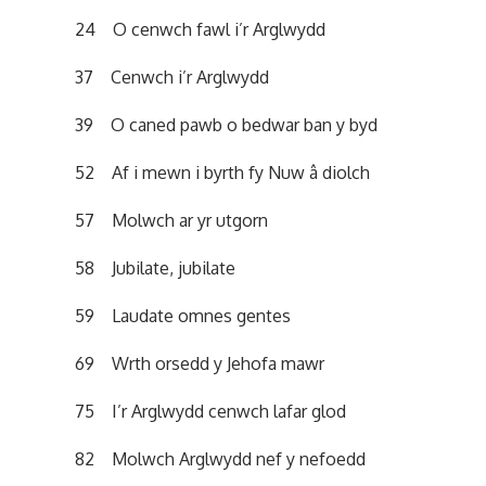
24 O cenwch fawl i’r Arglwydd
37 Cenwch i’r Arglwydd
39 O caned pawb o bedwar ban y byd
52 Af i mewn i byrth fy Nuw â diolch
57 Molwch ar yr utgorn
58 Jubilate, jubilate
59 Laudate omnes gentes
69 Wrth orsedd y Jehofa mawr
75 I’r Arglwydd cenwch lafar glod
82 Molwch Arglwydd nef y nefoedd