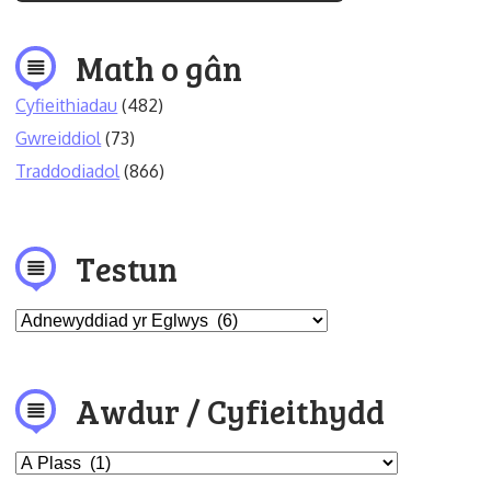
Math o gân
Cyfieithiadau
(482)
Gwreiddiol
(73)
Traddodiadol
(866)
Testun
Awdur / Cyfieithydd