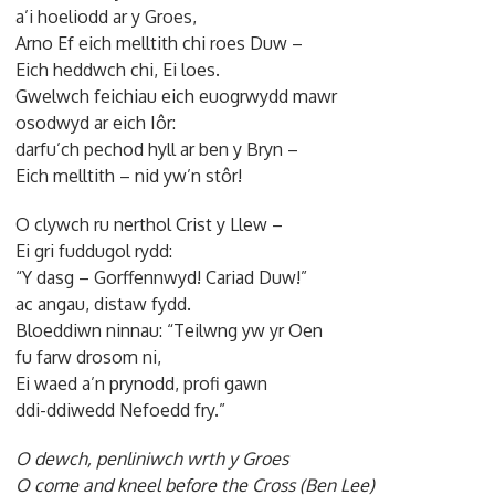
a’i hoeliodd ar y Groes,
Arno Ef eich melltith chi roes Duw –
Eich heddwch chi, Ei loes.
Gwelwch feichiau eich euogrwydd mawr
osodwyd ar eich Iôr:
darfu’ch pechod hyll ar ben y Bryn –
Eich melltith – nid yw’n stôr!
O clywch ru nerthol Crist y Llew –
Ei gri fuddugol rydd:
“Y dasg – Gorffennwyd! Cariad Duw!”
ac angau, distaw fydd.
Bloeddiwn ninnau: “Teilwng yw yr Oen
fu farw drosom ni,
Ei waed a’n prynodd, profi gawn
ddi-ddiwedd Nefoedd fry.”
O dewch, penliniwch wrth y Groes
O come and kneel before the Cross (Ben Lee)