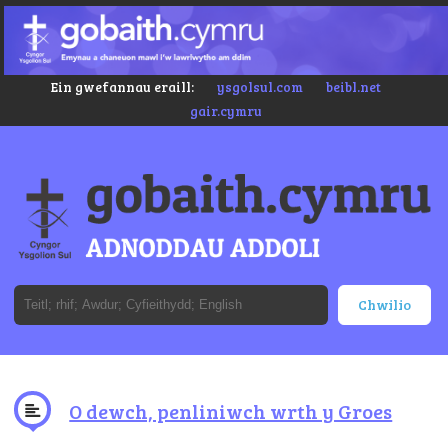
Ein gwefannau eraill:
ysgolsul.com
beibl.net
gair.cymru
O dewch, penliniwch wrth y Groes