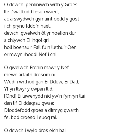
O dewch, penliniwch wrth y Groes
lle t’walltodd Iesu’i waed,
ac arswydwch gymaint oedd y gost
i’ch prynu Iddo’n hael.
dewch, gwelwch ôl yr hoelion dur
a chlywch Ei ingol gri:
holl boenau’r Fall fu’n llethu’r Oen
er mwyn rhoddi Nef i chi.
O gwelwch Frenin mawr y Nef
mewn artaith drosom ni.
Wedi’i wrthod gan Ei Dduw, Ei Dad,
Ŷf yn llwyr y cwpan llid.
[Ond] Ei lawenydd nid yw’n fymryn llai
dan lif Ei ddagrau gwae:
Dioddefodd groes a dirmyg gwarth
fel bod croeso i euog rai.
O dewch i wylo dros eich bai