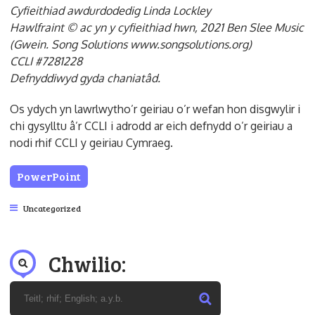
Cyfieithiad awdurdodedig Linda Lockley
Hawlfraint © ac yn y cyfieithiad hwn, 2021 Ben Slee Music
(Gwein. Song Solutions www.songsolutions.org)
CCLI #7281228
Defnyddiwyd gyda chaniatâd.
Os ydych yn lawrlwytho’r geiriau o’r wefan hon disgwylir i
chi gysylltu â’r CCLI i adrodd ar eich defnydd o’r geiriau a
nodi rhif CCLI y geiriau Cymraeg.
PowerPoint
Uncategorized
Chwilio: