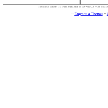
The middle column is a literal translation of the Welsh. A Welsh translatio
~
Emynau a Thonau
~