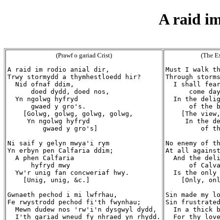
A raid im
(Prawf o gariad Crist)
(The Ex
A raid im rodio anial dir,

Must I walk th
Trwy stormydd a thymhestloedd hir?

Through storms
  Nid ofnaf ddim,

  I shall fear
      doed dydd, doed nos,

      come day
  Yn ngolwg hyfryd

  In the delig
      gwaed y gro's.

      of the b
    [Golwg, golwg, golwg, golwg,

    [The view,
     Yn ngolwg hyfryd

     In the de
         gwaed y gro's]

         of th
Ni saif y gelyn mwya'i rym

No enemy of th
Yn erbyn pen Calfaria ddim;

At all against
  A phen Calfaria

  And the deli
      hyfryd mwy

      of Calva
  Yw'r unig fan concweriaf hwy.

  Is the only 
    [Unig, unig, &c.]

    [Only, onl
Gwnaeth pechod i mi lwfrhau,

Sin made my lo
Fe rwystrodd pechod fi'th fwynhau;

Sin frustrated
  Mewn dudew nos 'rw'i'n dysgwyl dydd,

  In a thick b
  I'th gariad wneud fy nhraed yn rhydd.

  For thy love