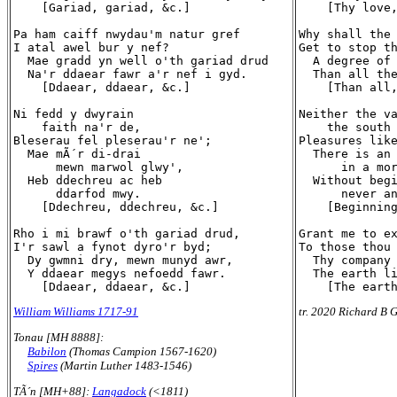
    [Gariad, gariad, &c.]

    [Thy love,
Pa ham caiff nwydau'm natur gref

Why shall the 
I atal awel bur y nef?

Get to stop th
  Mae gradd yn well o'th gariad drud

  A degree of 
  Na'r ddaear fawr a'r nef i gyd.

  Than all the
    [Ddaear, ddaear, &c.]

    [Than all,
Ni fedd y dwyrain

Neither the va
    faith na'r de,

    the south 
Bleserau fel pleserau'r ne';

Pleasures like
  Mae mÃ´r di-drai

  There is an 
      mewn marwol glwy',

      in a mor
  Heb ddechreu ac heb

  Without begi
      ddarfod mwy.

      never an
    [Ddechreu, ddechreu, &c.]

    [Beginning
Rho i mi brawf o'th gariad drud,

Grant me to ex
I'r sawl a fynot dyro'r byd;

To those thou 
  Dy gwmni dry, mewn munyd awr,

  Thy company 
  Y ddaear megys nefoedd fawr.

  The earth li
William Williams 1717-91
tr. 2020 Richard B G
Tonau [MH 8888]:
Babilon
(Thomas Campion 1567-1620)
Spires
(Martin Luther 1483-1546)
TÃ´n [MH+88]:
Langadock
(<1811)