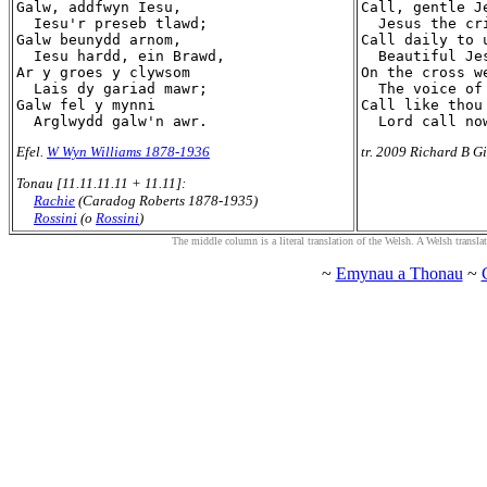
Galw, addfwyn Iesu,

Call, gentle Je
  Iesu'r preseb tlawd;

  Jesus the cri
Galw beunydd arnom,

Call daily to u
  Iesu hardd, ein Brawd,

  Beautiful Je
Ar y groes y clywsom

On the cross we
  Lais dy gariad mawr;

  The voice of
Galw fel y mynni

Call like thou 
Efel.
W Wyn Williams 1878-1936
tr. 2009 Richard B Gi
Tonau [11.11.11.11 + 11.11]:
Rachie
(Caradog Roberts 1878-1935)
Rossini
(o
Rossini
)
The middle column is a literal translation of the Welsh. A Welsh translatio
~
Emynau a Thonau
~