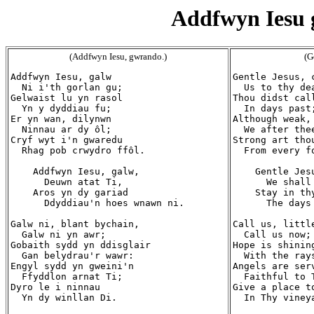
Addfwyn Iesu g
(Addfwyn Iesu, gwrando.)
(G
Addfwyn Iesu, galw

Gentle Jesus, c
  Ni i'th gorlan gu;

  Us to thy dea
Gelwaist lu yn rasol

Thou didst cal
  Yn y dyddiau fu;

  In days past;
Er yn wan, dilynwn

Although weak, 
  Ninnau ar dy ôl;

  We after thee
Cryf wyt i'n gwaredu

Strong art thou
  Rhag pob crwydro ffôl.

  From every f
    Addfwyn Iesu, galw,

    Gentle Jesu
      Deuwn atat Ti,

      We shall 
    Aros yn dy gariad

    Stay in thy
      Ddyddiau'n hoes wnawn ni.

      The days
Galw ni, blant bychain,

Call us, little
  Galw ni yn awr;

  Call us now;

Gobaith sydd yn ddisglair

Hope is shining
  Gan belydrau'r wawr:

  With the rays
Engyl sydd yn gweini'n

Angels are serv
  Ffyddlon arnat Ti;

  Faithful to T
Dyro le i ninnau

Give a place to
  Yn dy winllan Di.

  In Thy vineya