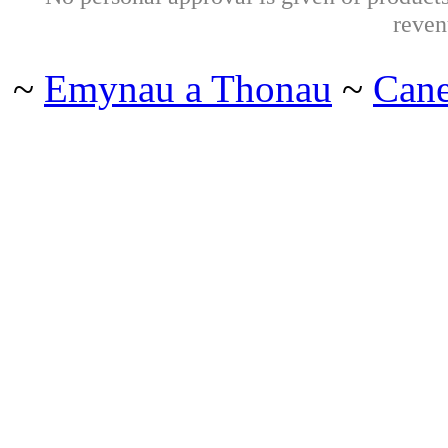
reven
~
Emynau a Thonau
~
Can