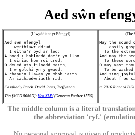
Aed sŵn efeng
(Llwyddiant yr Efengyl)
(The 
Aed sŵn efengyl

May the sound o
    werthfawr ddrud

    costly gosp
  I eitha'r byd ar led;

  To the extrem
A boed i bobloedd dae'r yn llon

And may the pea
  I eiriau hon roi cred.

  To these word
O deued ato filoedd maith,

O may vast thou
  I'w golchi yn y gwaed,

  To be washed 
A chanu'n llawen yn mhob iaith

And sing joyful
Casgliad y Parch. David Jones, Treffynnon.
tr. 2016 Richard B Gi
Tôn [MCD 8686D]:
Hen XLIV
(Genevan Psalter 1556)
The middle column is a literal translation
the abbreviation 'cyf.' (emulation 
No personal approval is given of products 