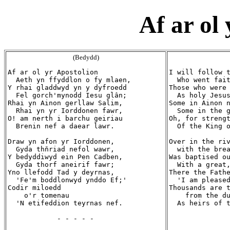
Af ar ol
(Bedydd)
Af ar ol yr Apostolion

I will follow t
  Aeth yn ffyddlon o fy mlaen,

  Who went fait
Y rhai gladdwyd yn y dyfroedd

Those who were 
  Fel gorch'mynodd Iesu glân;

  As holy Jesus
Rhai yn Ainon gerllaw Salim,

Some in Ainon n
  Rhai yn yr Iorddonen fawr,

  Some in the g
O! am nerth i barchu geiriau

Oh, for strengt
  Brenin nef a daear lawr.

  Of the King o
Draw yn afon yr Iorddonen,

Over in the riv
  Gyda thňriad nefol wawr,

  with the brea
Y bedyddiwyd ein Pen Cadben,

Was baptised ou
  Gyda thorf aneirif fawr;

  With a great,
Yno llefodd Tad y deyrnas,

There the Fathe
  'Fe'm boddlonwyd ynddo Ef;'

  'I am pleased
Codir miloedd

Thousands are t
    o'r tomenau

    from the du
  'N etifeddion teyrnas nef.

  As heirs of t
            - - - - -

               