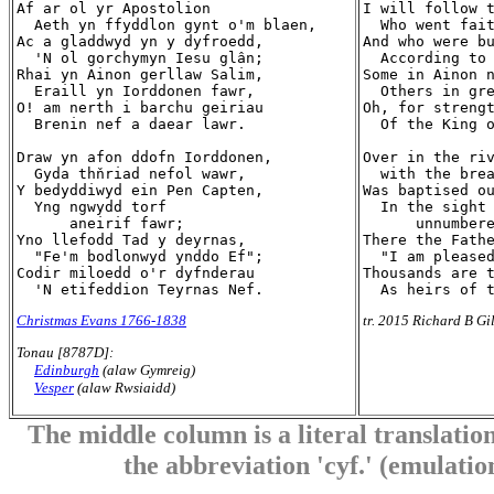
Af ar ol yr Apostolion

I will follow t
  Aeth yn ffyddlon gynt o'm blaen,

  Who went fait
Ac a gladdwyd yn y dyfroedd,

And who were bu
  'N ol gorchymyn Iesu glân;

  According to 
Rhai yn Ainon gerllaw Salim,

Some in Ainon n
  Eraill yn Iorddonen fawr,

  Others in gre
O! am nerth i barchu geiriau

Oh, for strengt
  Brenin nef a daear lawr.

  Of the King o
Draw yn afon ddofn Iorddonen,

Over in the riv
  Gyda thňriad nefol wawr,

  with the brea
Y bedyddiwyd ein Pen Capten,

Was baptised ou
  Yng ngwydd torf

  In the sight 
      aneirif fawr;

      unnumbere
Yno llefodd Tad y deyrnas,

There the Fathe
  "Fe'm bodlonwyd ynddo Ef";

  "I am pleased
Codir miloedd o'r dyfnderau

Thousands are t
Christmas Evans 1766-1838
tr. 2015 Richard B Gi
Tonau [8787D]:
Edinburgh
(alaw Gymreig)
Vesper
(alaw Rwsiaidd)
The middle column is a literal translation
the abbreviation 'cyf.' (emulation 