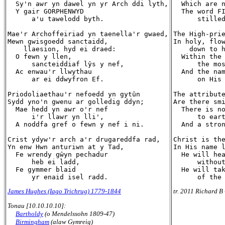
  Sy'n awr yn dawel yn yr Arch ddi lyth,

  Which are n
  Y gair GORPHENWYD

  The word FI
      a'u tawelodd byth.

      stilled
Mae'r Archoffeiriad yn taenella'r gwaed,

The High-prie
Mewn gwisgoedd sanctaidd,

In holy, flow
    llaesion, hyd ei draed:

    down to h
  O fewn y llen,

  Within the 
      sancteiddiaf lŷs y nef,

      the mos
  Ac enwau'r llwythau

  And the nam
      ar ei ddwyfron Ef.

      on His 
Priodoliaethau'r nefoedd yn gytûn

The attribute
Sydd yno'n gwenu ar golledig ddyn;

Are there smi
  Mae hedd yn awr o'r nef

  There is no
      i'r llawr yn lli',

      to eart
  A noddfa gref o fewn y nef i ni.

  And a stron
Crist ydyw'r arch a'r drugareddfa rad,

Christ is the
Yn enw Hwn anturiwn at y Tad,

In His name l
  Fe wrendy gŵyn pechadur

  He will hea
      heb ei ladd,

      without
  Fe gymmer blaid

  He will tak
James Hughes (Iago Trichrug) 1779-1844
tr. 2011 Richard B
Tonau [10.10.10.10]:
Bartholdy
(o Mendelssohn 1809-47)
Birmingham
(alaw Gymreig)