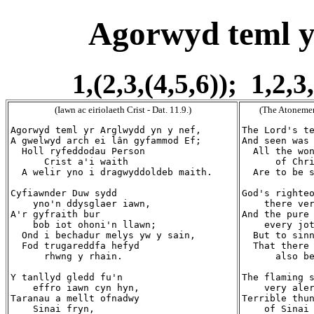
Agorwyd teml y
1,(2,3,(4,5,6)); 1,2,3
(Iawn ac eiriolaeth Crist - Dat. 11.9.)
(The Atonement
Agorwyd teml yr Arglwydd yn y nef,

The Lord's te
A gwelwyd arch ei lân gyfammod Ef;

And seen was 
  Holl ryfeddodau Person

  All the won
      Crist a'i waith

      of Chri
  A welir yno i dragwyddoldeb maith.

  Are to be s
Cyfiawnder Duw sydd

God's righteo
    yno'n ddysglaer iawn,

    there ver
A'r gyfraith bur

And the pure 
    bob iot ohoni'n llawn;

    every jot
  Ond i bechadur melys yw y sain,

  But to sinn
  Fod trugareddfa hefyd

  That there 
      rhwng y rhain.

      also be
Y tanllyd gledd fu'n

The flaming s
    effro iawn cyn hyn,

    very aler
Taranau a mellt ofnadwy

Terrible thun
    Sinai fryn,

    of Sinai 