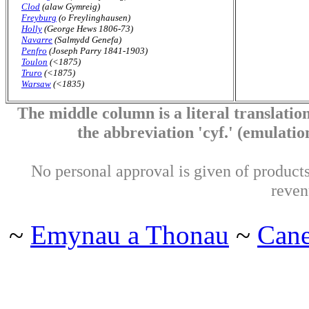
Clod
(alaw Gymreig)
Freyburg
(o Freylinghausen)
Holly
(George Hews 1806-73)
Navarre
(Salmydd Genefa)
Penfro
(Joseph Parry 1841-1903)
Toulon
(<1875)
Truro
(<1875)
Warsaw
(<1835)
The middle column is a literal translation
the abbreviation 'cyf.' (emulation 
No personal approval is given of products 
reven
~
Emynau a Thonau
~
Can