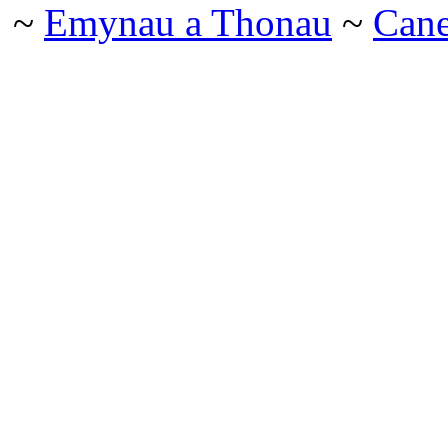
~
Emynau a Thonau
~
Can