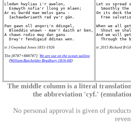
Lledwn hwyliau i'r awelon,

Let us spread s
  Esmwyth nofia'r llong yn mlaen;

  Smoothly the 
Ar ei bwrdd mae melus ganu -

On its deck the
  Iachawdwriaeth rad yw'r gân.

  Free salvatio
Pan gawn oll angori'n ddiogel,

When we all get
  Bloeddio wnawn - mae'r daith ar ben,

  Shout we shal
A chawn rodio mwy dan ganu

And we will get
tr. J Gwyndud Jones 1831-1926
tr. 2015 Richard B Gi
Tôn [8787+888787]:
We are out on the ocean sailing
(
William Batchelder Bradbury 1816-68
)
The middle column is a literal translation
the abbreviation 'cyf.' (emulation 
No personal approval is given of products 
reven