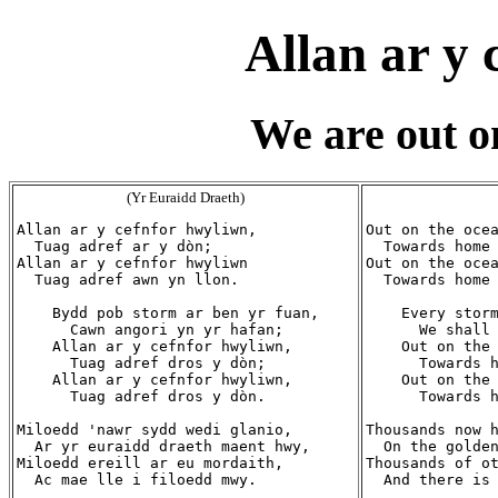
Allan ar y
We are out on
(Yr Euraidd Draeth)
Allan ar y cefnfor hwyliwn,

Out on the ocea
  Tuag adref ar y dòn;

  Towards home 
Allan ar y cefnfor hwyliwn

Out on the ocea
  Tuag adref awn yn llon.

  Towards home 
    Bydd pob storm ar ben yr fuan,

    Every storm
      Cawn angori yn yr hafan;

      We shall 
    Allan ar y cefnfor hwyliwn,

    Out on the 
      Tuag adref dros y dòn;

      Towards h
    Allan ar y cefnfor hwyliwn,

    Out on the 
      Tuag adref dros y dòn.

      Towards h
Miloedd 'nawr sydd wedi glanio,

Thousands now h
  Ar yr euraidd draeth maent hwy,

  On the golden
Miloedd ereill ar eu mordaith,

Thousands of ot
  Ac mae lle i filoedd mwy.

  And there is 