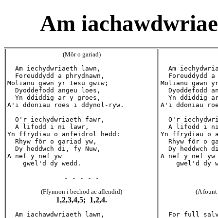
Am iachawdwriaet
(Môr o gariad)
  Am iechydwriaeth lawn,

  Am iechydwria
  Foreuddydd a phrydnawn,

  Foreuddydd a 
Molianu gawn yr Iesu gwiw;

Molianu gawn yr
  Dyoddefodd angeu loes,

  Dyoddefodd an
  Yn ddiddig ar y groes,

  Yn ddiddig ar
A'i ddoniau roes i ddynol-ryw.

A'i ddoniau roe
  O'r iechydwriaeth fawr,

  O'r iechydwri
  A lifodd i ni lawr,

  A lifodd i ni
Yn ffrydiau o anfeidrol hedd:

Yn ffrydiau o a
  Rhyw fôr o gariad yw,

  Rhyw fôr o ga
  Dy heddwch di, fy Nuw,

  Dy heddwch di
A nef y nef yw

A nef y nef yw

    gwel'd dy wedd.

    gwel'd dy w
- - - - -
(Ffynnon i bechod ac aflendid)
(A fount
1,2,3,4,5; 1,2,4.
  Am iachawdwriaeth lawn,

  For full salv