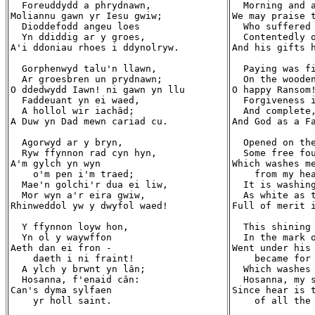
  Foreuddydd a phrydnawn,

  Morning and a
Moliannu gawn yr Iesu gwiw;

We may praise t
  Dioddefodd angeu loes

  Who suffered 
  Yn ddiddig ar y groes,

  Contentedly o
A'i ddoniau rhoes i ddynolryw.

And his gifts h
  Gorphenwyd talu'n llawn,

  Paying was fi
  Ar groesbren un prydnawn;

  On the wooden
O ddedwydd Iawn! ni gawn yn llu

O happy Ransom!
  Faddeuant yn ei waed,

  Forgiveness i
  A hollol wir iachâd;

  And complete,
A Duw yn Dad mewn cariad cu.

And God as a Fa
  Agorwyd ar y bryn,

  Opened on the
  Ryw ffynnon rad cyn hyn,

  Some free fou
A'm gylch yn wyn

Which washes me
    o'm pen i'm traed;

    from my hea
  Mae'n golchi'r dua ei liw,

  It is washing
  Mor wyn a'r eira gwiw,

  As white as t
Rhinweddol yw y dwyfol waed!

Full of merit i
  Y ffynnon loyw hon,

  This shining 
  Yn ol y waywffon

  In the mark o
Aeth dan ei fron -

Went under his 
    daeth i ni fraint!

    became for 
  A ylch y brwnt yn lân;

  Which washes 
  Hosanna, f'enaid cân:

  Hosanna, my s
Can's dyma sylfaen

Since hear is t
    yr holl saint.

    of all the 