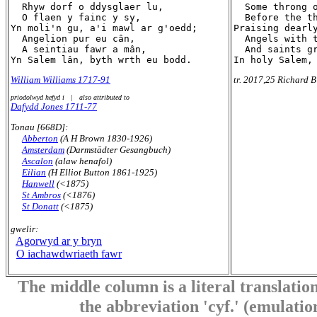
  Rhyw dorf o ddysglaer lu,

  Some throng o
  O flaen y fainc y sy,

  Before the th
Yn moli'n gu, a'i mawl ar g'oedd;

Praising dearly
  Angelion pur eu cân,

  Angels with t
  A seintiau fawr a mân,

  And saints gr
William Williams 1717-91
tr. 2017,25 Richard B
priodolwyd hefyd i | also attributed to
Dafydd Jones 1711-77
Tonau [668D]:
Abberton
(A H Brown 1830-1926)
Amsterdam
(Darmstädter Gesangbuch)
Ascalon
(alaw henafol)
Eilian
(H Elliot Button 1861-1925)
Hanwell
(<1875)
St Ambros
(<1876)
St Donatt
(<1875)
gwelir:
Agorwyd ar y bryn
O iachawdwriaeth fawr
The middle column is a literal translation
the abbreviation 'cyf.' (emulation 