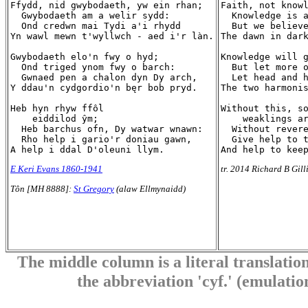
Ffydd, nid gwybodaeth, yw ein rhan;

Faith, not knowl
  Gwybodaeth am a welir sydd:

  Knowledge is a
  Ond credwn mai Tydi a'i rhydd

  But we believe
Yn wawl mewn t'wyllwch - aed i'r làn.

The dawn in dark
Gwybodaeth elo'n fwy o hyd;

Knowledge will g
  Ond triged ynom fwy o barch:

  But let more o
  Gwnaed pen a chalon dyn Dy arch,

  Let head and h
Y ddau'n cydgordio'n bęr bob pryd.

The two harmonis
Heb hyn rhyw ffôl

Without this, so
    eiddilod ŷm;

    weaklings ar
  Heb barchus ofn, Dy watwar wnawn:

  Without revere
  Rho help i gario'r doniau gawn,

  Give help to t
E Keri Evans 1860-1941
tr. 2014 Richard B Gill
Tôn [MH 8888]:
St Gregory
(alaw Ellmynaidd)
The middle column is a literal translation
the abbreviation 'cyf.' (emulation 