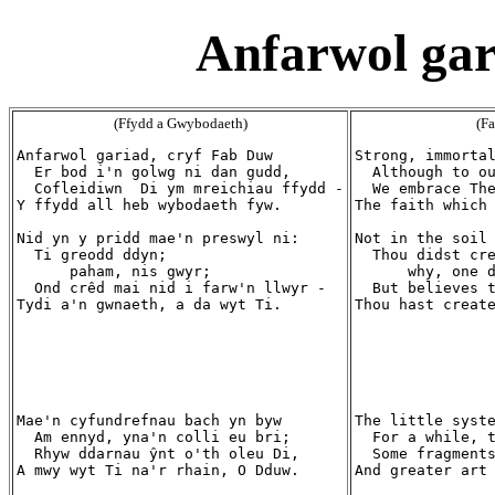
Anfarwol gar
(Ffydd a Gwybodaeth)
(F
Anfarwol gariad, cryf Fab Duw

Strong, immortal
  Er bod i'n golwg ni dan gudd,

  Although to ou
  Cofleidiwn  Di ym mreichiau ffydd -

  We embrace The
Y ffydd all heb wybodaeth fyw.

The faith which 
Nid yn y pridd mae'n preswyl ni:

Not in the soil 
  Ti greodd ddyn;

  Thou didst cre
      paham, nis gwyr;

      why, one d
  Ond crêd mai nid i farw'n llwyr -

  But believes t
Tydi a'n gwnaeth, a da wyt Ti.

Thou hast create
Mae'n cyfundrefnau bach yn byw

The little syste
  Am ennyd, yna'n colli eu bri;

  For a while, t
  Rhyw ddarnau ŷnt o'th oleu Di,

  Some fragments
A mwy wyt Ti na'r rhain, O Dduw.

And greater art 