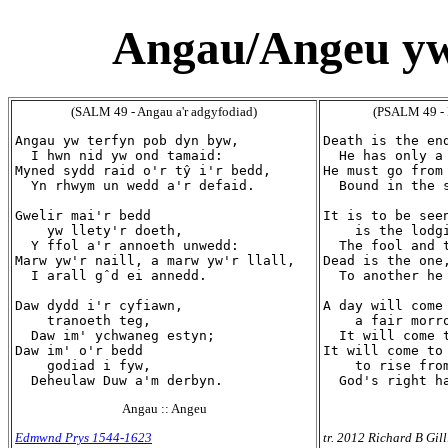
Angau/Angeu yw
(SALM 49 - Angau a'r adgyfodiad)
(PSALM 49 - D
Angau yw terfyn pob dyn byw,

Death is the end
  I hwn nid yw ond tamaid:

  He has only a 
Myned sydd raid o'r tŷ i'r bedd,

He must go from 
  Yn rhwym un wedd a'r defaid.

  Bound in the s
Gwelir mai'r bedd

It is to be seen
    yw llety'r doeth,

    is the lodgi
  Y ffol a'r annoeth unwedd:

  The fool and t
Marw yw'r naill, a marw yw'r llall,

Dead is the one,
  I arall gˆd ei annedd.

  To another he 
Daw dydd i'r cyfiawn,

A day will come 
    tranoeth teg,

    a fair morro
  Daw im' ychwaneg estyn;

  It will come t
Daw im' o'r bedd

It will come to 
    godiad i fyw,

    to rise from
Angau :: Angeu
Edmwnd Prys 1544-1623
tr. 2012 Richard B Gil