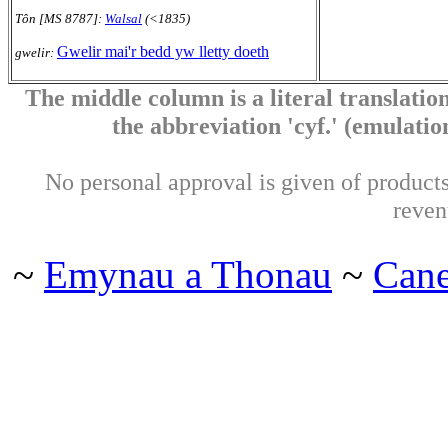
Tôn [MS 8787]:
Walsal
(<1835)
Gwelir mai'r bedd yw lletty doeth
gwelir:
The middle column is a literal translation
the abbreviation 'cyf.' (emulation 
No personal approval is given of products 
reven
~
Emynau a Thonau
~
Can