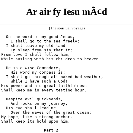
Ar air fy Iesu mÃ¢d
(The spiritual voyage)
  On the word of my good Jesus,

    I shall go to the sea freely;

  I shall leave my old land

    In sleep from sin that it;

From love I shall follow him,

While sailing with his children to heaven.

  He is a wise Commodore,

    His word my compass is;

  I shall go through all naked bad weather,

    While I have such a God!

His power and his great faithfulness

Shall keep me in every testing hour.

  Despite evil quicksands,

    And rocks on my journey,

  His eye shall lead me

    Over the waves of the great ocean;

My hope, like a strong anchor,

Shall keep its hold upon him.

Part 2