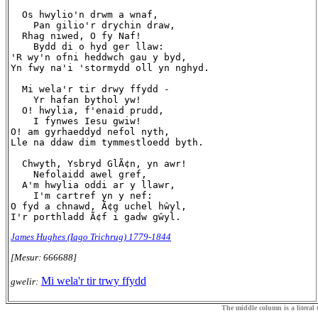
  Os hwylio'n drwm a wnaf,

    Pan gilio'r drychin draw,

  Rhag niwed, O fy Naf!

    Bydd di o hyd ger llaw:

'R wy'n ofni heddwch gau y byd,

Yn fwy na'i 'stormydd oll yn nghyd.

  Mi wela'r tir drwy ffydd -

    Yr hafan bythol yw!

  O! hwylia, f'enaid prudd,

    I fynwes Iesu gwiw!

O! am gyrhaeddyd nefol nyth,

Lle na ddaw dim tymmestloedd byth.

  Chwyth, Ysbryd GlÃ¢n, yn awr!

    Nefolaidd awel gref,

  A'm hwylia oddi ar y llawr,

    I'm cartref yn y nef:

O fyd a chnawd, Ã¢g uchel hŵyl,

James Hughes (Iago Trichrug) 1779-1844
[Mesur: 666688]
Mi wela'r tir trwy ffydd
gwelir:
The middle column is a literal t