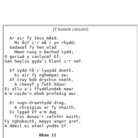
(Y fordaith ysbrydol)
  Ar air fy Iesu mÃ¢d,

    Mi Ã¢f i'r mÃ´r yn rhydd;

  Gadawaf fy hen wlad

    Mewn cwsg o bechod sydd;

O gariad y canlynaf Ef,

Gan hwylio gyda'i blant i'r nef.

  Ef sydd FÃ´r-lywydd doeth,

    Ei air fy nghwmpas yw;

  Af trwy bob drychin noeth,

    A chenyf y fath Dduw!

Ei allu a'i ffyddlondeb mawr

A'm ceidw'n mhob profedig awr.

  Er sugn-draethydd drwg,

    A chreigiau ar fy nhaith,

  Ei lygad Ef a'm dwg

    Tros donau'r cefnfor maith;

Fy nghobaith, megys angor gref,

A ddeil ei afael ynddo Ef.

Rhan II