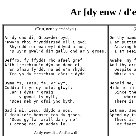
Ar [dy enw / d
(Crist, nerth y credadyn.)
(
Ar dy enw di, Greawdwr byd,

On thy name
'Rwy'n rhoi f'ymddiried oll i gyd;

I am puttin
  Rhyfedd mor wan wyf ddydd a nos,

  Amazing h
  'D wy'n gwel'd dim gallu ond ar y groes.

  I am seei
Deffro, fy ffydd! rho afael gref

Awake, my f
A'th freichiau'n dỳn am dano ef;

And thy arm
  Er ofnau fyrdd, na âd e'n rhydd,

  Despite a
  Tra yn dy freichiau càri'r dydd.

  While in 
Dyma fi, Iesu, fel yr wyf,

Behold me, 
Cuddia fi yn dy nefol glwyf;

Hide me in 
  Can's dyna'r graig

  Since the
      y gwnaf fy nyth,

      where
  'Does neb yn ofni yno byth.

  There is 
Gâd i mi, Iesu, ddydd a nos,

Let me, Jes
I dreulio'm hamser tan dy groes;

Spend my ti
  'Does gyflwr arall dàn y ne'

  There is 
Ar dy enw di :: Ar d'enw di