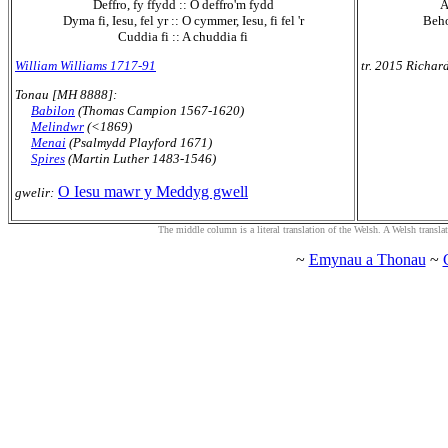
Deffro, fy ffydd :: O deffro'm fydd
A
Dyma fi, Iesu, fel yr :: O cymmer, Iesu, fi fel 'r
Beho
Cuddia fi :: A chuddia fi
William Williams 1717-91
tr. 2015 Richar
Tonau [MH 8888]:
Babilon
(Thomas Campion 1567-1620)
Melindwr
(<1869)
Menai
(Psalmydd Playford 1671)
Spires
(Martin Luther 1483-1546)
O Iesu mawr y Meddyg gwell
gwelir:
The middle column is a literal translation of the Welsh. A Welsh translatio
~
Emynau a Thonau
~