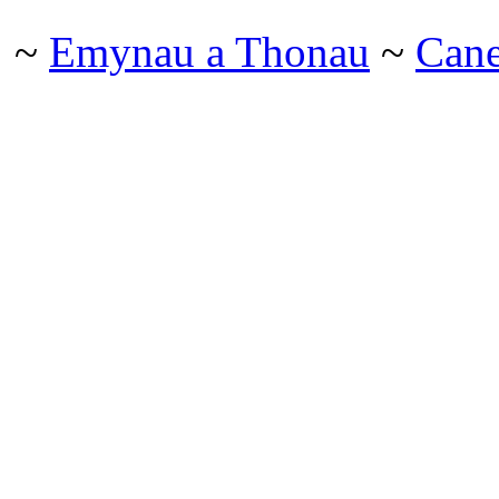
~
Emynau a Thonau
~
Can