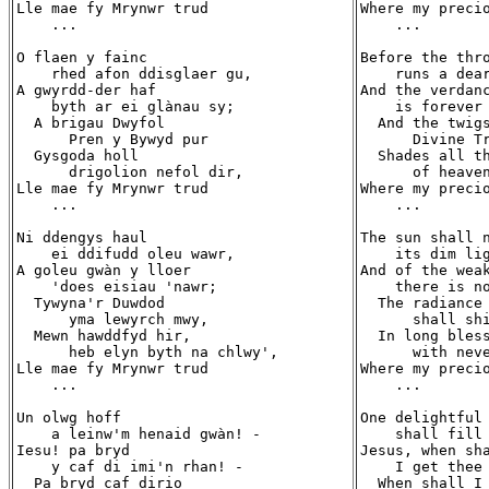
Lle mae fy Mrynwr trud

Where my precio
    ...

    ...

O flaen y fainc

Before the thro
    rhed afon ddisglaer gu,

    runs a dear
A gwyrdd-der haf

And the verdanc
    byth ar ei glànau sy;

    is forever 
  A brigau Dwyfol

  And the twigs
      Pren y Bywyd pur

      Divine Tr
  Gysgoda holl

  Shades all th
      drigolion nefol dir,

      of heaven
Lle mae fy Mrynwr trud

Where my precio
    ...

    ...

Ni ddengys haul

The sun shall n
    ei ddifudd oleu wawr,

    its dim lig
A goleu gwàn y lloer

And of the weak
    'does eisiau 'nawr;

    there is no
  Tywyna'r Duwdod

  The radiance 
      yma lewyrch mwy,

      shall shi
  Mewn hawddfyd hir,

  In long bless
      heb elyn byth na chlwy',

      with neve
Lle mae fy Mrynwr trud

Where my precio
    ...

    ...

Un olwg hoff

One delightful 
    a leinw'm henaid gwàn! -

    shall fill 
Iesu! pa bryd

Jesus, when sha
    y caf di imi'n rhan! -

    I get thee 
  Pa bryd caf dirio

  When shall I 