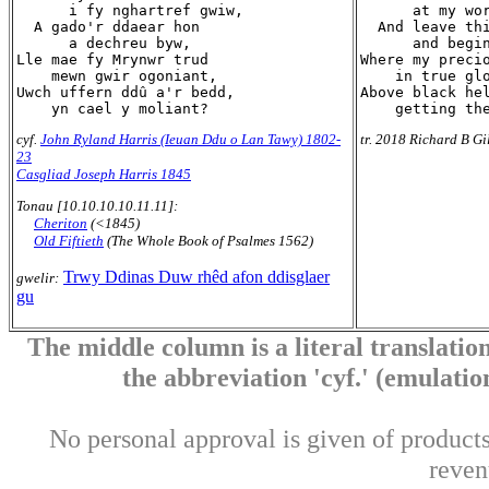
      i fy nghartref gwiw,

      at my wor
  A gado'r ddaear hon

  And leave thi
      a dechreu byw,

      and begin
Lle mae fy Mrynwr trud

Where my precio
    mewn gwir ogoniant,

    in true glo
Uwch uffern ddû a'r bedd,

Above black hel
cyf.
John Ryland Harris (Ieuan Ddu o Lan Tawy) 1802-
tr. 2018 Richard B Gi
23
Casgliad Joseph Harris 1845
Tonau [10.10.10.10.11.11]:
Cheriton
(<1845)
Old Fiftieth
(The Whole Book of Psalmes 1562)
Trwy Ddinas Duw rhêd afon ddisglaer
gwelir:
gu
The middle column is a literal translation
the abbreviation 'cyf.' (emulation 
No personal approval is given of products 
reven