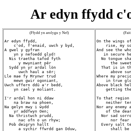
Ar edyn ffydd c'
(Ffydd yn arolygu y Nef)
(Fai
Ar edyn ffydd,

On the wings of
    c'od, f'enaid, uwch y byd,

    rise, my so
A gwel y gyfran

And see the who
    yn y nefoedd glyd!

   in secure he
  Nis traetha tafod fyth

  No tongue sha
      y mwyniant pêr

      the sweet
  Sydd yn yr ardal lòn

  That is in th
      uwch haul a sêr;

      above sun
Lle mae fy Mrynwr trud

Where my precio
    mewn gwir ogoniant,

    in true glo
Uwch uffern ddû a'r bedd,

Above black hel
    yn cael y moliant.

    getting the
I'r ardal hon ni ddaw

To that region 
    na braw na phoen,

    neither ter
Na gelyn mwy i ŵydd

Nor any enemy a
    yr addfwyn Oen;

    of the dear
  Na thristwch prudd,

  Nor sad sorro
      nac ofn o un rhyw;

      nor fear 
  Pob deigryn hallt

  Every salt te
      a sychir ffwrdd gan Dduw,

      shall be 