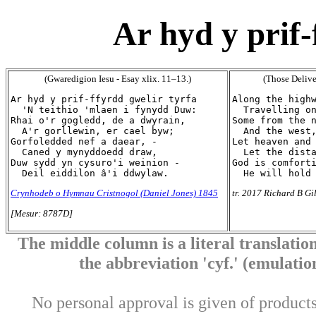
Ar hyd y prif-
(Gwaredigion Iesu - Esay xlix. 11–13.)
(Those Delive
Ar hyd y prif-ffyrdd gwelir tyrfa

Along the highw
  'N teithio 'mlaen i fynydd Duw:

  Travelling on
Rhai o'r gogledd, de a dwyrain,

Some from the n
  A'r gorllewin, er cael byw;

  And the west,
Gorfoledded nef a daear, -

Let heaven and 
  Caned y mynyddoedd draw,

  Let the dista
Duw sydd yn cysuro'i weinion -

God is comforti
Crynhodeb o Hymnau Cristnogol (Daniel Jones) 1845
tr. 2017 Richard B Gi
[Mesur: 8787D]
The middle column is a literal translation
the abbreviation 'cyf.' (emulation 
No personal approval is given of products 