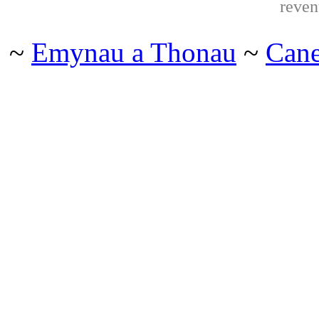
reven
~
Emynau a Thonau
~
Can