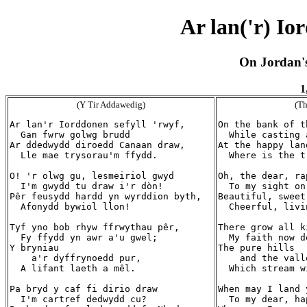
Ar lan('r) Io
On Jordan's
1
(Y Tir Addawedig)
(Th
Ar lan'r Iorddonen sefyll 'rwyf,

On the bank of t
  Gan fwrw golwg brudd

  While casting 
Ar ddedwydd diroedd Canaan draw,

At the happy lan
  Lle mae trysorau'm ffydd.

  Where is the t
O! 'r olwg gu, lesmeiriol gwyd

Oh, the dear, ra
  I'm gwydd tu draw i'r dòn!

  To my sight on
Pêr feusydd hardd yn wyrddion byth,

Beautiful, sweet
  Afonydd bywiol llon!

  Cheerful, livi
Tyf yno bob rhyw ffrwythau pêr,

There grow all k
  Fy ffydd yn awr a'u gwel;

  My faith now d
Y bryniau

The pure hills

    a'r dyffrynoedd pur,

    and the valle
  A lifant laeth a mêl.

  Which stream w
Pa bryd y caf fi dirio draw

When may I land 
  I'm cartref dedwydd cu?

  To my dear, ha