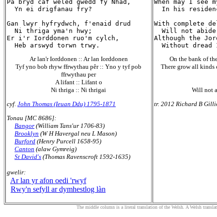
Pa bryd caf weled gwedd fy Nhad,

When may I see m
  Yn ei drigfanau fry?

  In his residen
Gan lwyr hyfrydwch, f'enaid drud

With complete de
  Ni thriga yma'n hwy;

  Will not abide
Er i'r Iorddonen ruo'm cylch,

Although the Jor
Ar lan'r Iorddonen :: Ar lan Iorddonen
On the bank of the
Tyf yno bob rhyw ffrwythau pêr :: Yno y tyf pob
There grow all kinds o
ffrwythau per
A lifant :: Lifant o
Ni thriga :: Ni thrigai
Will not 
cyf.
John Thomas (Ieuan Ddu) 1795-1871
tr. 2012 Richard B Gill
Tonau [MC 8686]:
Bangor
(William Tans'ur 1706-83)
Brooklyn
(W H Havergal neu L Mason)
Burford
(Henry Purcell 1658-95)
Canton
(alaw Gymreig)
St David's
(Thomas Ravenscroft 1592-1635)
gwelir:
Ar lan yr afon oedi 'rwyf
Rwy'n sefyll ar dymhestlog làn
The middle column is a literal translation of the Welsh. A Welsh translatio