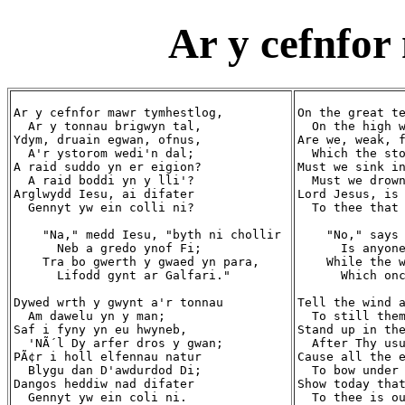
Ar y cefnfor
Ar y cefnfor mawr tymhestlog,

On the great te
  Ar y tonnau brigwyn tal,

  On the high w
Ydym, druain egwan, ofnus,

Are we, weak, f
  A'r ystorom wedi'n dal;

  Which the sto
A raid suddo yn er eigion?

Must we sink in
  A raid boddi yn y lli'?

  Must we drown
Arglwydd Iesu, ai difater

Lord Jesus, is 
  Gennyt yw ein colli ni?

  To thee that 
    "Na," medd Iesu, "byth ni chollir

    "No," says 
      Neb a gredo ynof Fi;

      Is anyone
    Tra bo gwerth y gwaed yn para,

    While the w
      Lifodd gynt ar Galfari."

      Which onc
Dywed wrth y gwynt a'r tonnau

Tell the wind a
  Am dawelu yn y man;

  To still them
Saf i fyny yn eu hwyneb,

Stand up in the
  'NÃ´l Dy arfer dros y gwan;

  After Thy usu
PÃ¢r i holl elfennau natur

Cause all the e
  Blygu dan D'awdurdod Di;

  To bow under 
Dangos heddiw nad difater

Show today that
  Gennyt yw ein coli ni.

  To thee is ou