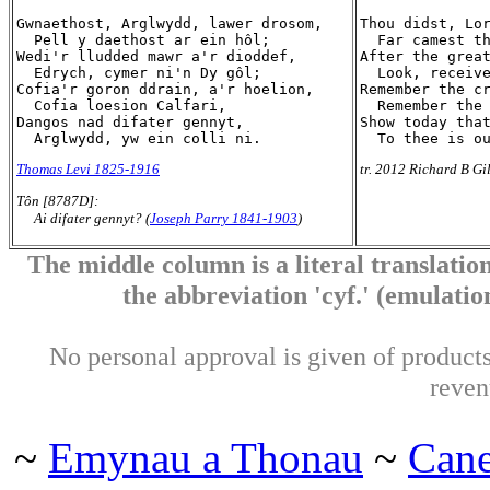
Gwnaethost, Arglwydd, lawer drosom,

Thou didst, Lor
  Pell y daethost ar ein hôl;

  Far camest th
Wedi'r lludded mawr a'r dioddef,

After the great
  Edrych, cymer ni'n Dy gôl;

  Look, receive
Cofia'r goron ddrain, a'r hoelion,

Remember the cr
  Cofia loesion Calfari,

  Remember the 
Dangos nad difater gennyt,

Show today that
Thomas Levi 1825-1916
tr. 2012 Richard B Gi
Tôn [8787D]:
Ai difater gennyt? (
Joseph Parry 1841-1903
)
The middle column is a literal translation
the abbreviation 'cyf.' (emulation 
No personal approval is given of products 
reven
~
Emynau a Thonau
~
Can