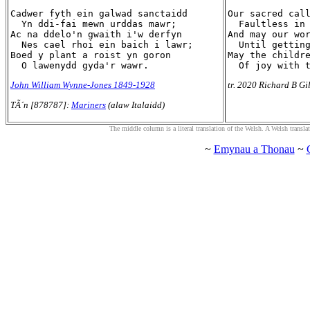
Cadwer fyth ein galwad sanctaidd

Our sacred call
  Yn ddi-fai mewn urddas mawr;

  Faultless in 
Ac na ddelo'n gwaith i'w derfyn

And may our wor
  Nes cael rhoi ein baich i lawr;

  Until getting
Boed y plant a roist yn goron

May the childre
John William Wynne-Jones 1849-1928
tr. 2020 Richard B Gi
TÃ´n [878787]:
Mariners
(alaw Italaidd)
The middle column is a literal translation of the Welsh. A Welsh translatio
~
Emynau a Thonau
~