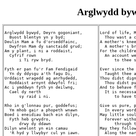
Arglwydd byw
Arglwydd bywyd, Deyrn gogoniant,

Lord of life, M
  Buost blentyn yn y byd;

  Thou wast a c
Deulin Mam a fu d'orseddfainc,

A mother's knee
  Dwyfron Mam dy sanctaidd grud;

  A mother's br
Am y plant, i ni a roddaist,

For the childre
  Cyfrif rown

  An account we
      i Ti ryw bryd.

      to thee s
Fyth er pan fu'r Fam Fendigaid

Ever since the 
  Yn dy ddysgu a'th fagu Di,

  Taught thee a
Urddaist wragedd ag anrhydedd,

Thou didst dign
  Roddaist arnynt ddwyfol fri;

  Thou didst pu
Ac i ymddwyn fyth yn deilwng,

And to behave f
  Cael dy nerth

  It is necessa
      sy raid i ni.

      to have t
Rho in g'lonnau pur, goddefus;

Give us pure, p
  Ym mhob gair a phopeth wnawn

  In every word
Boed i eneidiau bach ein dilyn,

May little soul
  Fyth heb grwydro,

  Forever witho
      drwy dy ddawn

      through t
Dilyn wnelont yn ein camau

May they follow
  'R hyd y llwybyr cul yn iawn.

  Along the nar