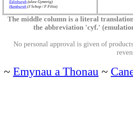
Edinburgh
(alaw Gymreig)
Hamburgh
(J Schop / F Filitz)
The middle column is a literal translation
the abbreviation 'cyf.' (emulation 
No personal approval is given of products 
reven
~
Emynau a Thonau
~
Can