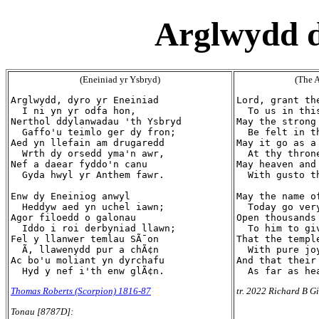
Arglwydd d
(Eneiniad yr Ysbryd)
(The A
Arglwydd, dyro yr Eneiniad

Lord, grant the
  I ni yn yr odfa hon,

  To us in this
Nerthol ddylanwadau 'th Ysbryd

May the strong
  Gaffo'u teimlo ger dy fron;

  Be felt in th
Aed yn llefain am drugaredd

May it go as a 
  Wrth dy orsedd yma'n awr,

  At thy throne
Nef a daear fyddo'n canu

May heaven and
  Gyda hwyl yr Anthem fawr.

  With gusto t
Enw dy Eneiniog anwyl

May the name o
  Heddyw aed yn uchel iawn;

  Today go very
Agor filoedd o galonau

Open thousands 
  Iddo i roi derbyniad llawn;

  To him to gi
Fel y llanwer temlau SÃ¯on

That the templ
  Ã‚ llawenydd pur a chÃ¢n

  With pure joy
Ac bo'u moliant yn dyrchafu

And that their 
Thomas Roberts (Scorpion) 1816-87
tr. 2022 Richard B Gi
Tonau [8787D]: