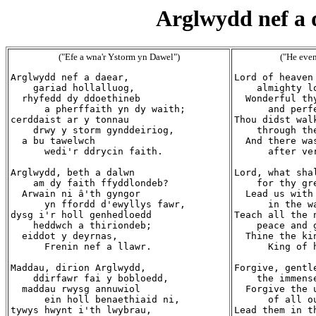
Arglwydd nef a d
("Efe a wna'r Ystorm yn Dawel")
("He even
Arglwydd nef a daear,

Lord of heaven 
    gariad hollalluog,

    almighty lo
  rhyfedd dy ddoethineb

  Wonderful thy
      a pherffaith yn dy waith;

      and perf
cerddaist ar y tonnau

Thou didst walk
    drwy y storm gynddeiriog,

    through the
  a bu tawelwch

  And there was
      wedi'r ddrycin faith.

      after ve
Arglwydd, beth a dalwn

Lord, what shal
    am dy faith ffyddlondeb?

    for thy gr
  Arwain ni â'th gyngor

  Lead us with 
      yn ffordd d'ewyllys fawr,

      in the w
dysg i'r holl genhedloedd

Teach all the n
    heddwch a thiriondeb;

    peace and g
  eiddot y deyrnas,

  Thine the kin
      Frenin nef a llawr.

      King of 
Maddau, dirion Arglwydd,

Forgive, gentle
    ddirfawr fai y bobloedd,

    the immens
  maddau rwysg annuwiol

  Forgive the 
      ein holl benaethiaid ni,

      of all ou
tywys hwynt i'th lwybrau,

Lead them in th