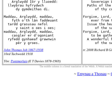
    Arglwydd Iôr y lluoedd:

    Sovereign 
  llwybrau hyfrydwch

  Paths of the 
      dy gymdeithas di.

      of thy co
Maddau, Arglwydd, maddau,

Forgive, Lord, 
    fyth o'th lân faddeuant

    ever from 
  tardd grasusau nefol

  Issue the hea
      y saint o oes i oes;

      of the s
maddau, Arglwydd, maddau,

Forgive, Lord, 
    casgler er d'ogoniant

    to be gath
  ryfedd gynhaeaf grawnwin

  A wonderful h
John Thomas Job 1867-1938
tr. 2008 Richard B Gi
10ed Tachwedd 1918
Tôn:
Pontmorlais
(E T Davies 1878-1969)
The middle column is a literal translation of the Welsh. A Welsh translatio
~
Emynau a Thonau
~