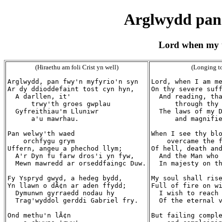
Arglwydd pan 
Lord when my t
(Hiraethu am foli Crist yn well)
(Longing to
Arglwydd, pan fwy'n myfyrio'n syn

Lord, when I am me
Ar dy ddioddefaint tost cyn hyn,

On thy severe suff
  A darllen, it'

  And reading, tha
      trwy'th groes gwplau

      through thy 
  Gyfreithiau'm Lluniwr

  The laws of my D
      a'u mawrhau.

      and magnifie
Pan welwy'th waed

When I see thy blo
    orchfygu grym

    overcame the f
Uffern, angeu a phechod llym;

Of hell, death and
  A'r Dyn fu farw dros'i yn fyw,

  And the Man who 
  Mewn mawredd ar orseddfaingc Duw.

  In majesty on th
Fy Yspryd gwyd, a hedeg bydd,

My soul shall rise
Yn llawn o dÃ¢n ar aden ffydd;

Full of fire on wi
  Dymunwn gyrraedd nodau hy

  I wish to reach 
  Trag'wyddol gerddi Gabriel fry.

  Of the eternal v
Ond methu'n lÃ¢n

But failing comple