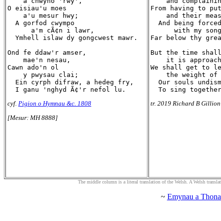
    a chwyno 'rwy',

    and complainin
O eisiau'u moes

From having to put
    a'u mesur hwy;

    and their meas
  A gorfod cwympo

  And being forced
      a'm cÃ¢n i lawr,

      with my song
  Ymhell islaw dy gongcwest mawr.

Far below thy grea
Ond fe ddaw'r amser,

But the time shall
    mae'n nesau,

    it is approach
Cawn ado'n ol

We shall get to le
    y pwysau clai;

    the weight of 
  Ein cyrph difraw, a hedeg fry,

  Our souls undism
cyf.
Pigion o Hymnau &c. 1808
tr. 2019 Richard B Gillion
[Mesur: MH 8888]
The middle column is a literal translation of the Welsh. A Welsh translatio
~
Emynau a Thona