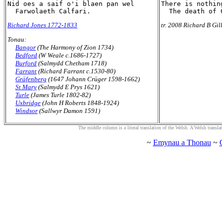
Nid oes a saif o'i blaen pan wel

There is nothin
Richard Jones 1772-1833
tr. 2008 Richard B Gil
Tonau:
Bangor
(The Harmony of Zion 1734)
Bedford
(W Weale c.1686-1727)
Burford
(Salmydd Chetham 1718)
Farrant
(Richard Farrant c.1530-80)
Gräfenberg
(1647 Johann Crüger 1598-1662)
St Mary
(Salmydd E Prys 1621)
Turle
(James Turle 1802-82)
Uxbridge
(John H Roberts 1848-1924)
Windsor
(Sallwyr Damon 1591)
The middle column is a literal translation of the Welsh. A Welsh translatio
~
Emynau a Thonau
~