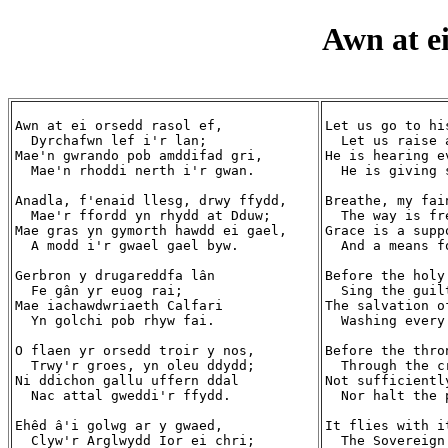
Awn at ei
Awn at ei orsedd rasol ef,

Let us go to hi
  Dyrchafwn lef i'r lan;

  Let us raise a
Mae'n gwrando pob amddifad gri,

He is hearing e
  Mae'n rhoddi nerth i'r gwan.

  He is giving 
Anadla, f'enaid llesg, drwy ffydd,

Breathe, my fai
  Mae'r ffordd yn rhydd at Dduw;

  The way is fr
Mae gras yn gymorth hawdd ei gael,

Grace is a supp
  A modd i'r gwael gael byw.

  And a means f
Gerbron y drugareddfa lân

Before the holy
  Fe gân yr euog rai;

  Sing the guilt
Mae iachawdwriaeth Calfari

The salvation o
  Yn golchi pob rhyw fai.

  Washing every
O flaen yr orsedd troir y nos,

Before the thro
  Trwy'r groes, yn oleu ddydd;

  Through the c
Ni ddichon gallu uffern ddal

Not sufficientl
  Nac attal gweddi'r ffydd.

  Nor halt the 
Ehêd â'i golwg ar y gwaed,

It flies with i
  Clyw'r Arglwydd Ior ei chri;

  The Sovereign