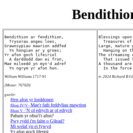
Bendithio
Bendithion ar fendithion,

Blessings upon 
  Trysorau angeu loes,

  Treasures of
Grawnsypiau mawrion addfed

Large, mature g
  Yn hongian ar y groes;

  Hanging on th
Yr afon goch lifeiriol

The streaming r
  A darddodd dan ei fron,

  That issued 
Mae miloedd yn myn'd adref

A thousand are 
William Williams 1717-91
tr. 2024 Richard B Gi
[Mesur: 7676D]
gwelir:
Hen afon yr Iorddonen
Mae'r fath feddyliau mawrion
Rhan IV/V -
'N ol edrych ar ol edrych
Rhan V -
Paham yr ofna'i'r afon?
Pwy rydd i'm falm o Gilead?
Mi welaf yn ei fywyd
Yr afon goch liferiol