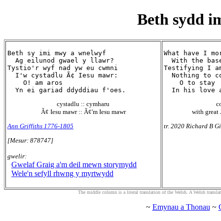
Beth sydd i
Beth sy imi mwy a wnelwyf

What have I mor
  Ag eilunod gwael y llawr?

  With the bas
Tystio'r wyf nad yw eu cwmni

Testifying I a
  I'w cystadlu Ã¢ Iesu mawr:

  Nothing to c
    O! am aros

    O to stay

cystadlu :: cymharu
c
Ã¢ Iesu mawr :: Ã¢'m Iesu mawr
with great 
Ann Griffiths 1776-1805
tr. 2020 Richard B Gi
[Mesur: 878747]
gwelir:
Gwelaf Graig a'm deil mewn storymydd
Wele'n sefyll rhwng y myrtwydd
The middle column is a literal translation of the Welsh. A Welsh translatio
~
Emynau a Thonau
~