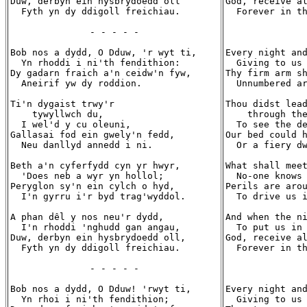
Duw, derbyn ein hysbrydoedd oll

God, receive al
  Fyth yn dy ddigoll freichiau.

  Forever in th
- - - - -
Bob nos a dydd, O Dduw, 'r wyt ti,

Every night and
  Yn rhoddi i ni'th fendithion:

  Giving to us 
Dy gadarn fraich a'n ceidw'n fyw,

Thy firm arm sh
  Aneirif yw dy roddion.

  Unnumbered ar
Ti'n dygaist trwy'r

Thou didst lead
    tywyllwch du,

    through the
  I wel'd y cu oleuni,

  To see the de
Gallasai fod ein gwely'n fedd,

Our bed could h
  Neu danllyd annedd i ni.

  Or a fiery dw
Beth a'n cyferfydd cyn yr hwyr,

What shall meet
  'Does neb a wyr yn hollol;

  No-one knows 
Peryglon sy'n ein cylch o hyd,

Perils are arou
  I'n gyrru i'r byd trag'wyddol.

  To drive us i
A phan dêl y nos neu'r dydd,

And when the ni
  I'n rhoddi 'nghudd gan angau,

  To put us in 
Duw, derbyn ein hysbrydoedd oll,

God, receive al
  Fyth yn dy ddigoll freichiau.

  Forever in th
- - - - -
Bob nos a dydd, O Dduw! 'rwyt ti,

Every night and
  Yn rhoi i ni'th fendithion;

  Giving to us 