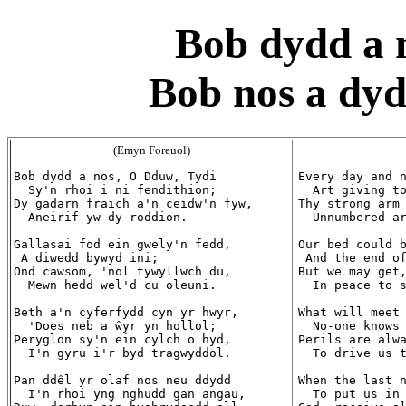
Bob dydd a 
Bob nos a dyd
(Emyn Foreuol)
Bob dydd a nos, O Dduw, Tydi

Every day and n
  Sy'n rhoi i ni fendithion;

  Art giving to
Dy gadarn fraich a'n ceidw'n fyw,

Thy strong arm 
  Aneirif yw dy roddion.

  Unnumbered ar
Gallasai fod ein gwely'n fedd,

Our bed could b
 A diwedd bywyd ini;

 And the end of
Ond cawsom, 'nol tywyllwch du,

But we may get,
  Mewn hedd wel'd cu oleuni.

  In peace to s
Beth a'n cyferfydd cyn yr hwyr,

What will meet 
  'Does neb a ŵyr yn hollol;

  No-one knows 
Peryglon sy'n ein cylch o hyd,

Perils are alwa
  I'n gyru i'r byd tragwyddol.

  To drive us t
Pan ddêl yr olaf nos neu ddydd

When the last n
  I'n rhoi yng nghudd gan angau,

  To put us in 