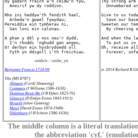
Dy gadarn fraich a'n ceidw'n fyw,

Thy strong arm 
  Aneirif yw dy roddion.

  Unnumbered ar
Rho ini heddyw'th fendith hael,

Give to us toda
  Arbeda'n gwael fywydau;

  Save our base
Pereiddia ein tymherau ni,

Sweeten our tem
  Gan loni ein calonau.

  By cheering o
A phan y dêl y nos neu'r dydd,

And when the la
  I'n rhoddi 'nghudd gan angeu,

  To put us in 
O! derbyn ein hysbrydoedd oll

Oh, receive all
ceidw'n :: ceidw_yn
Benjamin Francis 1734-99
tr. 2014 Richard B Gi
Tôn [MS 8787]:
Allmaen
(Corâl Almaenig)
Cemmaes
(J Williams 1586-1630)
Dominus Regit Me
(J B Dykes 1823-76)
Glanceri
(D Emlyn Evans 1843-1913)
Hiraeth
(alaw Gymreig)
Mawl
(David Evans 1874-1948)
Oldenburg
(J H Schein 1586-1630)
The middle column is a literal translation
the abbreviation 'cyf.' (emulation 