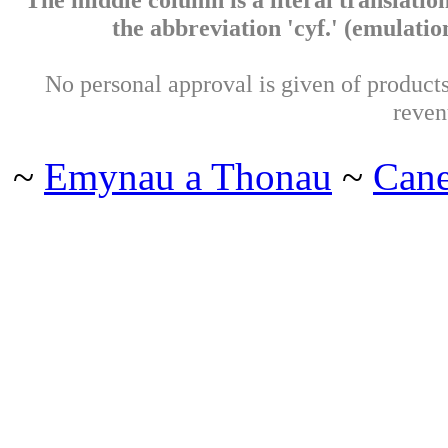
the abbreviation 'cyf.' (emulation 
No personal approval is given of products 
reven
~
Emynau a Thonau
~
Can