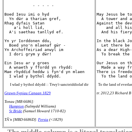
            - - - - -

               
Boed Iesu imi o hyd

May Jesus be to
  Yn dŵr a tharian gref,

  A tower and a
Rhag dyfais Satan

Against the dev
    a'i holl lid,

    and all his
  A'i saethau tanllyd ef.

  And his fiery
Yn yr Iorddonen ddu,

In the black Jo
  Boed yno'n mlaenaf gŵr -

  Let there be 
Yn Archoffeiriad anwyl im

As a dear High-
  I dori grym y dŵr!

  To break the 
Ein Iesu ar y groes

Our Jesus on th
  A wnaeth y ffordd yn rhydd:

  Made a way fr
Mae rhyddid heddw i fyn'd yn mlaen

There is freedo
I wlad y bythol ddydd :: Trwy'r sancteiddiolaf dir
To the land of everla
Grawn-Sypiau Canaan 1829
tr. 2012,23 Richard B
Tonau [MB 6686]:
Hampton
(Salmydd Williams)
St Bride
(Samuel Howard 1710-82)
TÃ´n [MBD 6686D]:
Persia
(<1829)
The middle column is a literal translation