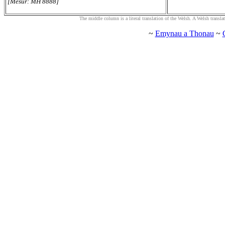
[Mesur: MH 8888]
The middle column is a literal translation of the Welsh. A Welsh translatio
~
Emynau a Thonau
~