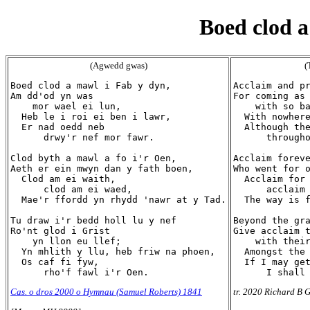
Boed clod a
(Agwedd gwas)
(
Boed clod a mawl i Fab y dyn,

Acclaim and pr
Am dd'od yn was

For coming as 
    mor wael ei lun,

    with so ba
  Heb le i roi ei ben i lawr,

  With nowhere
  Er nad oedd neb

  Although the
      drwy'r nef mor fawr.

      througho
Clod byth a mawl a fo i'r Oen,

Acclaim foreve
Aeth er ein mwyn dan y fath boen,

Who went for o
  Clod am ei waith,

  Acclaim for 
      clod am ei waed,

      acclaim 
  Mae'r ffordd yn rhydd 'nawr at y Tad.

  The way is f
Tu draw i'r bedd holl lu y nef

Beyond the gra
Ro'nt glod i Grist

Give acclaim t
    yn llon eu llef;

    with their
  Yn mhlith y llu, heb friw na phoen,

  Amongst the 
  Os caf fi fyw,

  If I may get
Cas. o dros 2000 o Hymnau (Samuel Roberts) 1841
tr. 2020 Richard B G