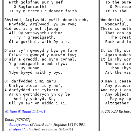
  Wrth golofnau pur y nef:

  To the pure
    O Ragluniaeth!

    O Provide
  Ti sy'n trefnu'r ddaear faith.

  It is Thou 
Rhyfedd, Arglwydd, yw'th ddoethineb,

Wonderful, Lo
  Rhyfedd, Arglwydd, yw Dy rym;

  Wonderful, 
Nid oes īs y nef lļosog

There is noth
  All Dy wrthwynebu ddim:

  That can op
    Try'r greadigaeth,

    The creat
  Ōl a gwrthol, wrth Dy air.

  Back and fo
D'air sy'n gwneyd y byw yn farw,

It is Thy wor
  Eilwaith gwneyd y marw'n fyw;

  Again makes
D'air a greodd, ac sy'n cynnal,

It is Thy wor
  Y greadigaeth o bob rhyw;

  The creatio
    Ti Dy Hunan

    Thou Thys
  Ydyw bywyd maith y byd.

  Art the vas
O! darfydded i mi garu

O may I cease
  Unrhyw bleser īs y ne',

  Any pleasur
A darfydded im' fyfyrio

And may I cea
  Ar un gwrthddrych yn dy le:

  Any object 
    Aed fy ysbryd, &c,

    May my sp
William Williams 1717-91
tr. 2015,23 Richar
Tonau [878747]:
Abbeycombe
(Edward John Hopkins 1818-1901)
Bridport
(John Ambrose Lloyd 1815-84)