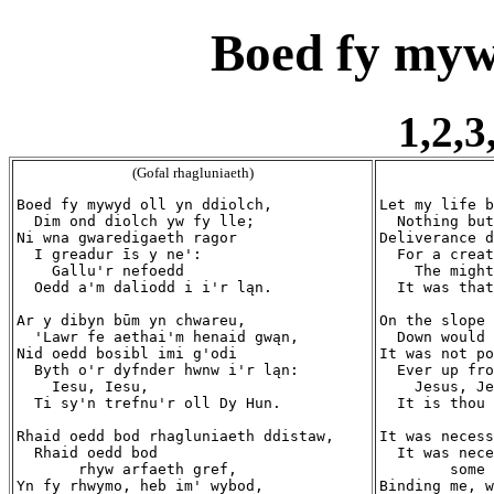
Boed fy mywy
1,2,3
(Gofal rhagluniaeth)
Boed fy mywyd oll yn ddiolch,

Let my life b
  Dim ond diolch yw fy lle;

  Nothing but
Ni wna gwaredigaeth ragor

Deliverance d
  I greadur īs y ne':

  For a creat
    Gallu'r nefoedd

    The might
  Oedd a'm daliodd i i'r ląn.

  It was that
Ar y dibyn būm yn chwareu,

On the slope 
  'Lawr fe aethai'm henaid gwąn,

  Down would 
Nid oedd bosibl imi g'odi

It was not po
  Byth o'r dyfnder hwnw i'r ląn:

  Ever up fro
    Iesu, Iesu,

    Jesus, Je
  Ti sy'n trefnu'r oll Dy Hun.

  It is thou 
Rhaid oedd bod rhagluniaeth ddistaw,

It was necess
  Rhaid oedd bod

  It was nece
       rhyw arfaeth gref,

        some 
Yn fy rhwymo, heb im' wybod,

Binding me, w