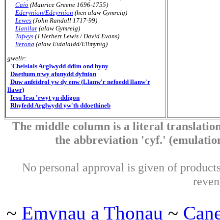
Caio
(Maurice Greene 1696-1755)
Ederynion/Edeyrnion
(hen alaw Gymreig)
Lewes
(John Randall 1717-99)
Llanilar
(alaw Gymreig)
Tafwys
(J Herbert Lewis / David Evans)
Verona
(alaw Eidalaidd/Ellmynig)
gwelir:
'Cheisiais Arglwydd ddim ond hyny
Daethum trwy afonydd dyfnion
Duw anfeidrol yw dy enw (Llanw'r nefoedd llanw'r
llawr)
Iesu Iesu 'rwyt yn ddigon
Rhyfedd Arglwydd yw'th ddoethineb
The middle column is a literal translation
the abbreviation 'cyf.' (emulation 
No personal approval is given of products 
reven
~
Emynau a Thonau
~
Can