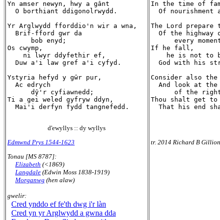
Yn amser newyn, hwy a gânt

In the time of fam
  O borthiant ddigonolrwydd.

  Of nourishment a
Yr Arglwydd fforddio'n wir a wna,

The Lord prepare t
  Brif-fford gwr da

  Of the highway o
      bob enyd;

      every moment
Os cwymp,

If he fall,

    ni lwyr ddyfethir ef,

    he is not to b
  Duw a'i law gref a'i cyfyd.

  God with his str
Ystyria hefyd y gŵr pur,

Consider also the 
  Ac edrych

  And look at the 
      dŷ'r cyfiawnedd;

      of the right
Ti a gei weled gyfryw ddyn,

Thou shalt get to 
  Mai'i derfyn fydd tangnefedd.

  That his end sha
d'ewyllys :: dy wyllys
Edmwnd Prys 1544-1623
tr. 2014 Richard B Gillio
Tonau [MS 8787]:
Elizabeth
(<1869)
Langdale
(Edwin Moss 1838-1919)
Morganwg
(hen alaw)
gwelir:
Cred ynddo ef fe'th dwg i'r làn
Cred yn yr Arglwydd a gwna dda