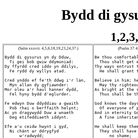
Bydd di gys
1,2,3
(Salm xxxvii. 4,5,6,18,19,23,24,37.)
(Psalm 37:4
Bydd di gysurus yn dy Dduw,

Be thou comfortabl
  Ti gei bob gwiw ddymuniad:

  Thou shalt get e
Dy ffyrdd cred iddo yn ddilys,

Thy ways entrust t
  Fe rydd dy wyllys atad.

  He shall grant t
Cred ynddo ef fe'th ddwg i'r làn,

Believe in him; he
  Myn allan dy gyfiawnder:

  May thy righteou
Mor oleu a'r haul hanner dydd,

As bright at the s
  Fel hyny bydd d'eglurder.

  Thus shall be th
Fe edwyn Duw ddyddiau a gwaith

God knows the days
  Pob rhai o berffaith helynt;

  Of everyone of p
Ac yn dragywydd Duw a wnaeth

And in eternity Go
  Deg etifeddiaeth iddynt.

  A fine inheritan
Efe a'u ceidw hwynt i gyd,

He shall keep them
  Ni chânt ar ddrygfyd

  They shall have 
      w'radwydd;

      no shame;
