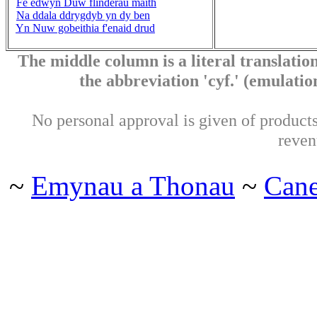
Fe edwyn Duw flinderau maith
Na ddala ddrygdyb yn dy ben
Yn Nuw gobeithia f'enaid drud
The middle column is a literal translation
the abbreviation 'cyf.' (emulation 
No personal approval is given of products 
reven
~
Emynau a Thonau
~
Can