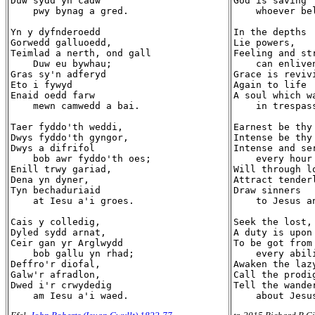
Duw sydd yn cadw

God is saving

    pwy bynag a gred.

    whoever bel
Yn y dyfnderoedd

In the depths

Gorwedd galluoedd,

Lie powers,

Teimlad a nerth, ond gall

Feeling and str
    Duw eu bywhau;

    can enliven
Gras sy'n adferyd

Grace is revivi
Eto i fywyd

Again to life

Enaid oedd farw

A soul which wa
    mewn camwedd a bai.

    in trespass
Taer fyddo'th weddi,

Earnest be thy 
Dwys fyddo'th gyngor,

Intense be thy 
Dwys a difrifol

Intense and ser
    bob awr fyddo'th oes;

    every hour
Enill trwy gariad,

Will through lo
Dena yn dyner,

Attract tenderl
Tyn bechaduriaid

Draw sinners

    at Iesu a'i groes.

    to Jesus an
Cais y colledig,

Seek the lost,

Dyled sydd arnat,

A duty is upon 
Ceir gan yr Arglwydd

To be got from 
    bob gallu yn rhad;

    every abili
Deffro'r diofal,

Awaken the lazy
Galw'r afradlon,

Call the prodig
Dwed i'r crwydedig

Tell the wander