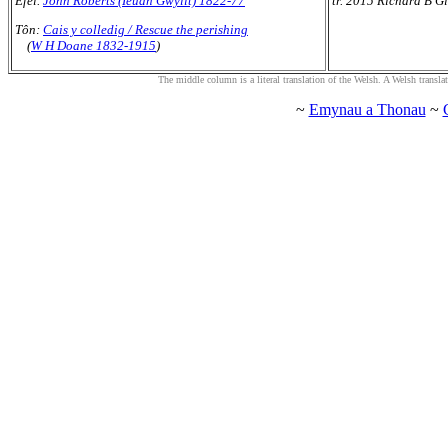
Efel.
John Roberts (Ieuan Gwyllt) 1822-77
tr. 2015 Richard B Gi
Tôn:
Cais y colledig / Rescue the perishing
(
W H Doane 1832-1915
)
The middle column is a literal translation of the Welsh. A Welsh translatio
~
Emynau a Thonau
~