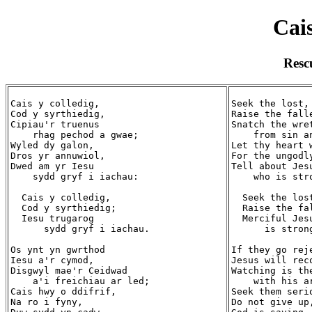
Cais
Resc
Cais y colledig,

Seek the lost,

Cod y syrthiedig,

Raise the falle
Cipiau'r truenus

Snatch the wret
    rhag pechod a gwae;

    from sin an
Wyled dy galon,

Let thy heart w
Dros yr annuwiol,

For the ungodly
Dwed am yr Iesu

Tell about Jesu
    sydd gryf i iachau:

    who is stro
  Cais y colledig,

  Seek the lost
  Cod y syrthiedig;

  Raise the fal
  Iesu trugarog

  Merciful Jesu
      sydd gryf i iachau.

      is strong
Os ynt yn gwrthod

If they go reje
Iesu a'r cymod,

Jesus will reco
Disgwyl mae'r Ceidwad

Watching is the
    a'i freichiau ar led;

    with his ar
Cais hwy o ddifrif,

Seek them serio
Na ro i fyny,

Do not give up,