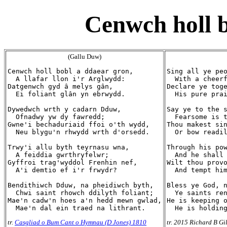
Cenwch holl b
(Gallu Duw)
Cenwch holl bobl a ddaear gron,

Sing all ye peo
  A llafar llon i'r Arglwydd:

  With a cheerf
Datgenwch gyd â melys gân,

Declare ye toge
  Ei foliant glân yn ebrwydd.

  His pure prai
Dywedwch wrth y cadarn Dduw,

Say ye to the s
  Ofnadwy yw dy fawredd;

  Fearsome is t
Gwne'i bechaduriaid ffoi o'th wydd,

Thou makest sin
  Neu blygu'n rhwydd wrth d'orsedd.

  Or bow readil
Trwy'i allu byth teyrnasu wna,

Through his pow
  A feiddia gwrthryfelwr;

  And he shall 
Gyffroi trag'wyddol Frenhin nef,

Wilt thou provo
  A'i demtio ef i'r frwydr?

  And tempt him
Bendithiwch Dduw, na pheidiwch byth,

Bless ye God, n
  Chwi saint rhowch ddilyth foliant;

  Ye saints ren
Mae'n cadw'n hoes a'n hedd mewn gwlad,

He is keeping o
tr.
Casgliad o Bum Cant o Hymnau (D Jones) 1810
tr. 2015 Richard B Gi