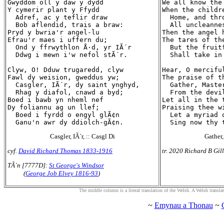
Gwyddom oll y daw y dydd

We all know the 
Y cymerir plant y Ffydd

When the childr
  Adref, ac y teflir draw

  Home, and thr
  Bob aflendid, trais a braw:

  All uncleanne
Pryd y bwria'r angel-lu

Then the angel h
Efrau'r maes i uffern du;

The tares of th
  Ond y ffrwythlon Å·d, yr IÃ´r

  But the fruit
  Ddwg i mewn i'w nefol stÃ´r.

  Shall take in
Clyw, O! Dduw trugaredd, clyw

Hear, O merciful
Fawl dy weision, gweddus yw;

The praise of t
  Casgler, IÃ´r, dy saint ynghyd,

  Gather, Maste
  Rhag y diafol, cnawd a byd;

  From the devi
Boed i bawb yn nheml nef

Let all in the 
Dy foliannu ag un llef;

Praising thee wi
  Boed i fyrdd o engyl glÃ¢n

  Let a myriad o
Casgler, IÃ´r, :: Casgl Di
Gather,
cyf.
David Richard Thomas 1833-1916
tr. 2020 Richard B Gil
TÃ´n [7777D]:
St George's Windsor
(
George Job Elvey 1816-93
)
The middle column is a literal translation of the Welsh. A Welsh translatio
~
Emynau a Thonau
~