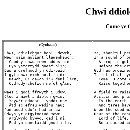
Chwi ddiol
Come ye t
(Cynhaeaf)
Chwi, ddiolchgar bobl, dewch,

Ye, thankful peo
Mewn sain moliant llawenhewch;

In a sound of pr
  Caed y cnwd mewn addas hin

  A crop is got
  Cyn ystormydd gaeaf blin;

  Before the gr
Duw a drefnodd yn ddi-baid

God has ordained
I gyflenwi eich holl raid:

To fulfil all yo
  Dewch, O! dewch i'w deml lÃ¢n,

  Come, O come 
  Cyd-ddyrchefwch nefol gÃ¢n.

  Raise togethe
Maes i godi ffrwyth i Dduw,

A field to raise
Clod a mawl a diolch gwiw,

Acclaim and pra
  Ydyw'r ddaear - ynddi mae

  Is the earth -
  Å¶d ac efrau wedi'u hau;

  And tares have
Pan aeddfedo'r had ar awr

When the seed m
Ddwys yr atgyfodiad mawr,

Hour of the resu
  Arglwydd bywyd, gad i ni

  Lord of life, 
  Fod yn sanctaidd gnwd i ti.

  Be a sacred cr