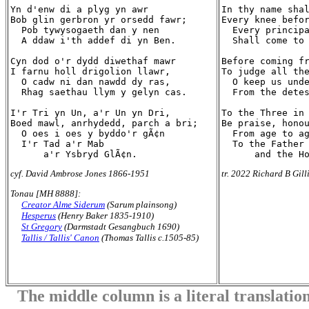
Yn d'enw di a plyg yn awr

In thy name shal
Bob glin gerbron yr orsedd fawr;

Every knee befor
  Pob tywysogaeth dan y nen

  Every principa
  A ddaw i'th addef di yn Ben.

  Shall come to 
Cyn dod o'r dydd diwethaf mawr

Before coming fr
I farnu holl drigolion llawr,

To judge all the
  O cadw ni dan nawdd dy ras,

  O keep us unde
  Rhag saethau llym y gelyn cas.

  From the detes
I'r Tri yn Un, a'r Un yn Dri,

To the Three in 
Boed mawl, anrhydedd, parch a bri;

Be praise, honou
  O oes i oes y byddo'r gÃ¢n

  From age to ag
  I'r Tad a'r Mab

  To the Father 
cyf. David Ambrose Jones 1866-1951
tr. 2022 Richard B Gill
Tonau [MH 8888]:
Creator Alme Siderum
(Sarum plainsong)
Hesperus
(Henry Baker 1835-1910)
St Gregory
(Darmstadt Gesangbuch 1690)
Tallis / Tallis' Canon
(Thomas Tallis c.1505-85)
The middle column is a literal translation