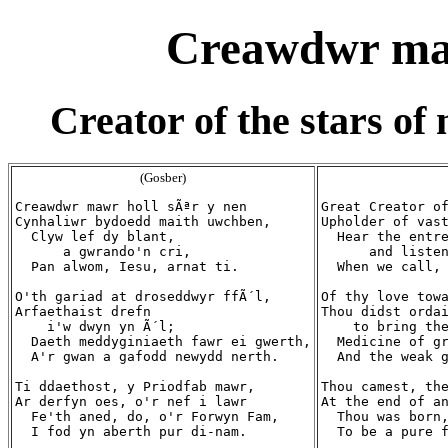
Creawdwr maw
Creator of the stars of
(Gosber)
Creawdwr mawr holl sÃªr y nen

Great Creator of
Cynhaliwr bydoedd maith uwchben,

Upholder of vast
  Clyw lef dy blant,

  Hear the entre
      a gwrando'n cri,

      and listen
  Pan alwom, Iesu, arnat ti.

  When we call, 
O'th gariad at droseddwyr ffÃ´l,

Of thy love towa
Arfaethaist drefn

Thou didst ordai
    i'w dwyn yn Ã´l;

    to bring the
  Daeth meddyginiaeth fawr ei gwerth,

  Medicine of gr
  A'r gwan a gafodd newydd nerth.

  And the weak g
Ti ddaethost, y Priodfab mawr,

Thou camest, the
Ar derfyn oes, o'r nef i lawr

At the end of an
  Fe'th aned, do, o'r Forwyn Fam,

  Thou was born,
  I fod yn aberth pur di-nam.

  To be a pure f