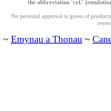
the abbreviation 'cyf.' (emulation 
No personal approval is given of products 
reven
~
Emynau a Thonau
~
Can