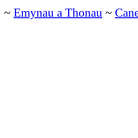
~
Emynau a Thonau
~
Can