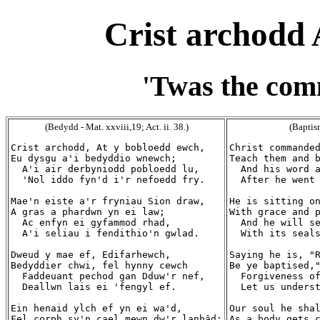
Crist archodd 
'Twas the com
(Bedydd - Mat. xxviii,19; Act. ii. 38.)
(Baptis
Crist archodd, At y bobloedd ewch,

Christ commanded
Eu dysgu a'i bedyddio wnewch;

Teach them and b
  A'i air derbyniodd pobloedd lu,

  And his word a
  'Nol iddo fyn'd i'r nefoedd fry.

  After he went 
Mae'n eiste a'r fryniau Sion draw,

He is sitting on
A gras a phardwn yn ei law;

With grace and p
  Ac enfyn ei gyfammod rhad,

  And he will se
  A'i seliau i fendithio'n gwlad.

  With its seals
Dweud y mae ef, Edifarhewch,

Saying he is, "R
Bedyddier chwi, fel hynny cewch

Be ye baptised,"
  Faddeuant pechod gan Dduw'r nef,

  Forgiveness of
  Deallwn lais ei 'fengyl ef.

  Let us underst
Ein henaid ylch ef yn ei wa'd,

Our soul he shal
Fel corph sy'n cael mewn dw'r lanhâd;

As a body gets c