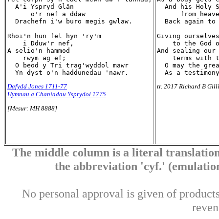
  A'i Yspryd Glân

  And his Holy S
      o'r nef a ddaw

      from heave
  Drachefn i'w buro megis gwlaw.

  Back again to 
Rhoi'n hun fel hyn 'ry'm

Giving ourselves
    i Dduw'r nef,

    to the God o
A selio'n hammod

And sealing our 
    rwym ag ef;

    terms with t
  O beod y Tri trag'wyddol mawr

  O may the grea
Dafydd Jones 1711-77
tr. 2017 Richard B Gill
Hymnau a Chaniadau Ysprydol 1775
[Mesur: MH 8888]
The middle column is a literal translation
the abbreviation 'cyf.' (emulation 
No personal approval is given of products 
reven