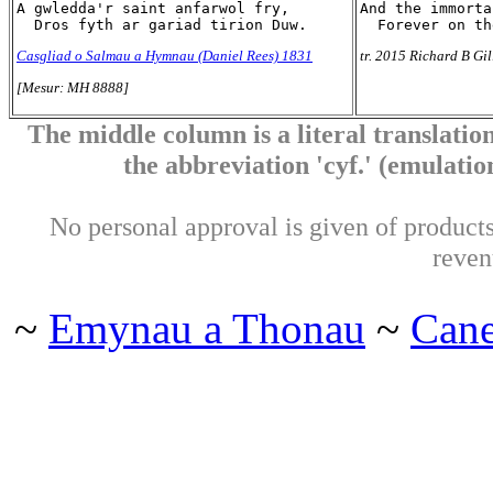
A gwledda'r saint anfarwol fry,

And the immorta
Casgliad o Salmau a Hymnau (Daniel Rees) 1831
tr. 2015 Richard B Gil
[Mesur: MH 8888]
The middle column is a literal translation
the abbreviation 'cyf.' (emulation 
No personal approval is given of products 
reven
~
Emynau a Thonau
~
Can