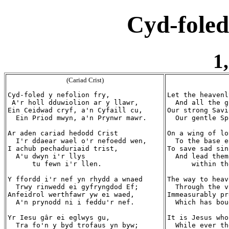
Cyd-foled
1,
(Cariad Crist)
Cyd-foled y nefolion fry,

Let the heavenl
 A'r holl dduwiolion ar y llawr,

  And all the g
Ein Ceidwad cryf, a'n Cyfaill cu,

Our strong Savi
  Ein Priod mwyn, a'n Prynwr mawr.

  Our gentle Sp
Ar aden cariad hedodd Crist

On a wing of lo
  I'r ddaear wael o'r nefoedd wen,

  To the base e
I achub pechaduriaid trist,

To save sad sin
  A'u dwyn i'r llys

  And lead them
      tu fewn i'r llen.

      within th
Y ffordd i'r nef yn rhydd a wnaed

The way to heav
  Trwy rinwedd ei gyfryngdod Ef;

  Through the v
Anfeidrol werthfawr yw ei waed,

Immeasurably pr
  A'n prynodd ni i feddu'r nef.

  Which has bou
Yr Iesu gâr ei eglwys gu,

It is Jesus who
  Tra fo'n y byd trofaus yn byw;

  While ever th