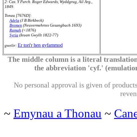
2: Cas. Y Parch. Roger Edwards, Wyddgrug, Ail Arg.,
1849.
Tonau [7676D]:
Adela
(J B Birkbeck)
Bremen
(Neuvermehrtes Gesangbuch 1693)
Ramah
(<1876)
Syria
(Ieuan Gwyllt 1822-77)
Er tori'r hen gyfammod
gwelir:
The middle column is a literal translation
the abbreviation 'cyf.' (emulation 
No personal approval is given of products 
reven
~
Emynau a Thonau
~
Can