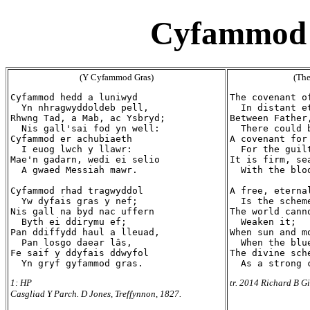
Cyfammod 
(Y Cyfammod Gras)
(The
Cyfammod hedd a luniwyd

The covenant o
  Yn nhragwyddoldeb pell,

  In distant et
Rhwng Tad, a Mab, ac Ysbryd;

Between Father
  Nis gall'sai fod yn well:

  There could b
Cyfammod er achubiaeth

A covenant for 
  I euog lwch y llawr:

  For the guil
Mae'n gadarn, wedi ei selio

It is firm, sea
  A gwaed Messiah mawr.

  With the blo
Cyfammod rhad tragwyddol

A free, eternal
  Yw dyfais gras y nef;

  Is the schem
Nis gall na byd nac uffern

The world canno
  Byth ei ddirymu ef;

  Weaken it;

Pan ddiffydd haul a lleuad,

When sun and mo
  Pan losgo daear lâs,

  When the blu
Fe saif y ddyfais ddwyfol

The divine sche
1: HP
tr. 2014 Richard B Gi
Casgliad Y Parch. D Jones, Treffynnon, 1827.