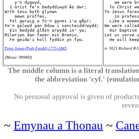
    y'n dygwyd,

    we were br
  I Grist fe'n bedyddiwyd Ã¢ dwr;

  To Christ we
Wrth Iesu byth glynwn

To Jesus forev
    mewn proffes,

    in profess
  Fel gwraig a fo'n gynes i'w gÅµr;

  Like a woman
Fe'n galwyd gan Dduw i sancteiddrwydd;

We were called
  Ein bedydd glÃ¢n arwydd in' yw;

  Our baptism 
Milwriwn dan faner ein Brenin,

Let us serve u
Peter Jones (Pedr Fardd) 1775-1845
tr. 3021 Richard B G
[Mesur: 9898D]
The middle column is a literal translation
the abbreviation 'cyf.' (emulation 
No personal approval is given of products 
reven
~
Emynau a Thonau
~
Can