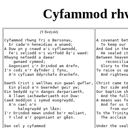
Cyfammod rhw
(Y Bedydd)
Cyfammod rhwng Tri o Bersonau,

A covenant bet
  Er cadw'n heneidiau a wnaed;

  To keep our 
A Duw yn y cnawd a'i cyflawnodd,

And God in the
  Fe'i seliodd o'i wirfodd Ã¢'i waed:

  He sealed it
Rhwyng nefoedd a daear

Between heaven
    gwnaed cymmod;

    reconcilia
  Gogoniant i'r Drindod am drefn,

  Glory to the
I'n codi o'r dyfnder i fynu,

To raise us up
  A'n cyfiawn ddyrchafu drachefn.

  And righteou
Daeth Crist i wellhau ein gwael gwflwr,

Christ came to
  Ein plaid a'n Gwaredwr gwir yw;

  Our side and
Ein bedydd sy'n dangos darpariaeth,

Our baptism sh
  A llawn iachawdwriaeth ein Duw:

  And the full
Caed moddion i symud euogrwydd,

A means was fo
  A'n cael o'n

  And for us t
      halogrwydd yn lÃ¢n:

      from our
I'r Drindod mewn undod bo'r moliant,

To the Trinity
  Y clod a'r gogoniant ar gÃ¢n.

  The acclaim 
Dan sel y cyfammod

Under the seal