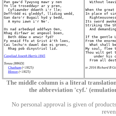
Pan gaw'd Tywysog mawr y nen

  Without leavi
Yn lle troseddwyr ar y pren,

  Cyfiawnder ddaeth i'r lle;

When the great 
Deffrôdd ei gleddyf, llidiog wedd,

In place of sin
Gan daro'r Bugail hyd y bedd,

  Righteousness
  A mynu iawn i'r Ne'.

Its sword awoke
Striking the Sh
Os nad arbedwyd addfwyn Oen,

  And demanding
Rhag dirfawr ac angeuol boen,

  Beth ddaw o anwir fyd?

If the gentle L
Fy enaid ffo at Grist â'th loes,

From the enormo
Cai lechu'n dawel dan ei groes,

  What shall be
My soul, flee t
Thou wilt get t
Casgliad Joseph Harris 1845
    under his c
Tonau [886D]:
Chatham
(<1825)
tr. 2016 Richard B Gi
Hinton
(<1825)
The middle column is a literal translation
the abbreviation 'cyf.' (emulation 
No personal approval is given of products 
reven