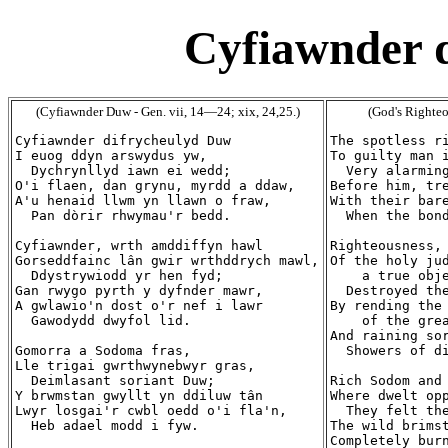
Cyfiawnder 
(Cyfiawnder Duw - Gen. vii, 14—24; xix, 24,25.)
(God's Righteo
Cyfiawnder difrycheulyd Duw

The spotless ri
I euog ddyn arswydus yw,

To guilty man i
  Dychrynllyd iawn ei wedd;

  Very alarming
O'i flaen, dan grynu, myrdd a ddaw,

Before him, tre
A'u henaid llwm yn llawn o fraw,

With their bare
  Pan dòrir rhwymau'r bedd.

  When the bond
Cyfiawnder, wrth amddiffyn hawl

Righteousness, 
Gorseddfainc lân gwir wrthddrych mawl,

Of the holy jud
  Ddystrywiodd yr hen fyd;

    a true obje
Gan rwygo pyrth y dyfnder mawr,

  Destroyed the
A gwlawio'n dost o'r nef i lawr

By rending the 
  Gawodydd dwyfol lid.

    of the grea
And raining sor
Gomorra a Sodoma fras,

  Showers of di
Lle trigai gwrthwynebwyr gras,

  Deimlasant soriant Duw;

Rich Sodom and 
Y brwmstan gwyllt yn ddiluw tân

Where dwelt opp
Lwyr losgai'r cwbl oedd o'i fla'n,

  They felt the
  Heb adael modd i fyw.

The wild brimst
Completely burn