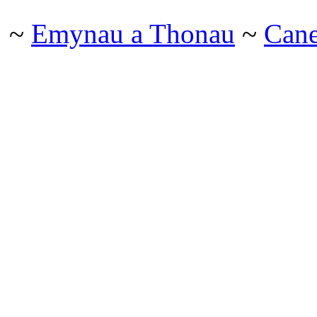
~
Emynau a Thonau
~
Can