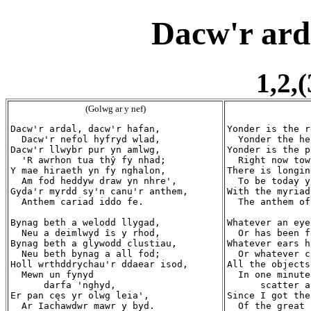
Dacw'r ard
1,2,(
(Golwg ar y nef)
Dacw'r ardal, dacw'r hafan,

Yonder is the r
  Dacw'r nefol hyfryd wlad,

  Yonder the he
Dacw'r llwybr pur yn amlwg,

Yonder is the p
  'R awrhon tua thŷ fy nhad;

  Right now tow
Y mae hiraeth yn fy nghalon,

There is longin
  Am fod heddyw draw yn nhre',

  To be today y
Gyda'r myrdd sy'n canu'r anthem,

With the myriad
  Anthem cariad iddo fe.

  The anthem of
Bynag beth a welodd llygad,

Whatever an eye
  Neu a deimlwyd îs y rhod,

  Or has been f
Bynag beth a glywodd clustiau,

Whatever ears h
  Neu beth bynag a all fod;

  Or whatever c
Holl wrthddrychau'r ddaear isod,

All the objects
  Mewn un fynyd

  In one minute
      darfa 'nghyd,

      scatter a
Er pan cęs yr olwg leia',

Since I got the
  Ar Iachawdwr mawr y byd.

  Of the great 