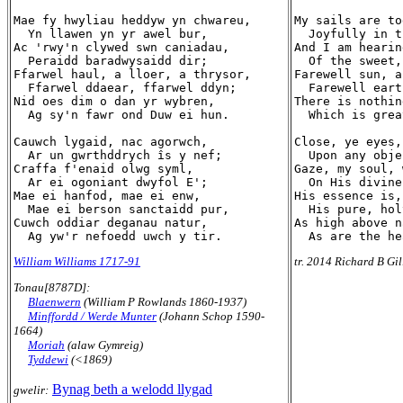
Mae fy hwyliau heddyw yn chwareu,

My sails are to
  Yn llawen yn yr awel bur,

  Joyfully in t
Ac 'rwy'n clywed swn caniadau,

And I am hearin
  Peraidd baradwysaidd dir;

  Of the sweet,
Ffarwel haul, a lloer, a thrysor,

Farewell sun, a
  Ffarwel ddaear, ffarwel ddyn;

  Farewell eart
Nid oes dim o dan yr wybren,

There is nothin
  Ag sy'n fawr ond Duw ei hun.

  Which is grea
Cauwch lygaid, nac agorwch,

Close, ye eyes,
  Ar un gwrthddrych îs y nef;

  Upon any obje
Craffa f'enaid olwg syml,

Gaze, my soul, 
  Ar ei ogoniant dwyfol E';

  On His divine
Mae ei hanfod, mae ei enw,

His essence is,
  Mae ei berson sanctaidd pur,

  His pure, hol
Cuwch oddiar deganau natur,

As high above n
William Williams 1717-91
tr. 2014 Richard B Gil
Tonau[8787D]:
Blaenwern
(William P Rowlands 1860-1937)
Minffordd / Werde Munter
(Johann Schop 1590-
1664)
Moriah
(alaw Gymreig)
Tyddewi
(<1869)
Bynag beth a welodd llygad
gwelir: