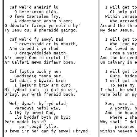
  Caf wel'd aneirif lu

  I will get to
    O bererinion glân,

    Of holy pil
  O fewn Caersalem fry,

  Within Jerusa
    A ddaethant yno'm blaen;

    Who arrived
O ddeutu'r faingc yn moli'n hy'

Around the thro
Fy Iesu cu, â pheraidd gaingc.

My dear Jesus, 
  Caf wel'd fy anwyl Dad

  I will get to
    F'arweiniodd ar fy nhaith,

    Who lead my
  A'm carodd i yn rhad

  And loved me 
    O dragwyddoldeb maith:

    From a vast
A'r anwyl Oen fu drofof fi

And the beloved
Ar Galfari mewn dirfawr boen.

On Calvary in e
  Caf fwytta uwch y nen

  I will get to
    Guddiedig fanna pur,

    Pure, hidde
  Caf ddail y bywiol bren

  I will get th
    I laesu'm briw a'm cur;

    To ease my 
Mi fyddaf iach, mi gaf yn wir,

I shall be whol
Driagl pur wrth f'enaid bach.

Pure balm on my
  Wel, dyma'r hyfryd wlad,

  See, here is 
    Paradwys nefol wiw,

    A worthy, h
  A thŷ fy anwyl Dad,

  And the house
    Lle byddaf byth yn byw:

    Where I sha
Pa'm oedaf fyn'd?

Why shall I del
      par'towyd fylle,

      prepared 