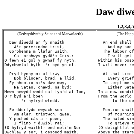
Daw diwe
1,2,3,4,5
(Dedwyddwch y Saint ar ol Marwoìaeth)
(The Happi
  Daw diwedd ar fy nhaith

  An end shall 
    A'm pererindod trist,

    And my sad 
  Gorphenna'm llafur waith,

  The labour of
    Caf orphwys gydâ'm Crist:

    I will get 
O fewn ei gôl y gwnaf fy nyth,

Within his boso
Ddychwelaf byth i'r byd yn ol.

I will never re
  Pryd hynny mi af trwy

  At that time 
    Bob blinder, brad, a llid,

    Every grief
  Fy nhemtio ni's daw mwy,

  To tempt me s
    Na Satan, cnawd, na byd;

    Either Sata
Mewn newydd wedd caf fyn'd at Ion,

In a new condit
O'r byd a'i boen

From the world 
      i'r hyfryd wledd.

      to the de
  Fe dderfydd mwyach son

  Mention shall
    Am alar, tristwch, gwae,

    Of mourning
  Y pechod câs a'r poen,

  The hated sin
    I flino'r duwiol rai:

    To grieve t
(O hyfryd waith!) ond moli'm Ner

(O delightful w
Uwchlaw y ser, i oesoedd maith.

Above the stars