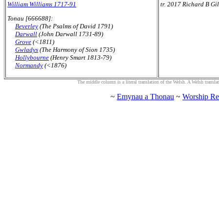
William Williams 1717-91
tr. 2017 Richard B Gi
Tonau [666688]:
Beverley
(The Psalms of David 1791)
Darwall
(John Darwall 1731-89)
Grove
(<1811)
Gwladys
(The Harmony of Sion 1735)
Hollybourne
(Henry Smart 1813-79)
Normandy
(<1876)
The middle column is a literal translation of the Welsh. A Welsh translatio
~
Emynau a Thonau
~
Worship Re