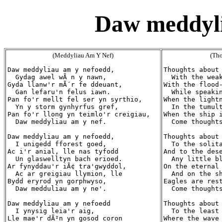
Daw meddyli
(Meddyliau Am Y Nef)
(Th
Daw meddyliau am y nefoedd,

Thoughts about 
  Gydag awel wÃ n y nawn,

  With the weak
Gyda llanw'r mÃ´r fe ddeuant,

With the flood-
  Gan lefaru'n felus iawn.

  While speakin
Pan fo'r mellt fel ser yn syrthio,

When the lightn
  Yn y storm gynhyrfus gref,

  In the tumult
Pan fo'r llong yn teimlo'r creigiau,

When the ship i
  Daw meddyliau am y nef.

  Come thoughts
Daw meddyliau am y nefoedd,

Thoughts about 
  I unigedd fforest goed,

  To the solita
Ac i'r anial, lle nas tyfodd

And to the dese
  Un glaswelltyn bach erioed.

  Any little bl
Ar fynyddau'r iÃ¢ tra'gwyddol,

On the eternal 
  Ac ar greigiau llymion, lle

  And on the sh
Bydd eryrod yn gorphwyso,

Eagles are rest
  Daw medduliau am y ne'.

  Come thoughts
Daw meddyliau am y nefoedd

Thoughts about 
  I ynysig leia'r aig,

  To the least 
Lle mae'r dÃ²n yn gosod coron

Where the wave 