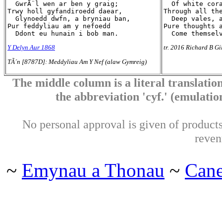
  GwrÃ¨l wen ar ben y graig;

  Of white cora
Trwy holl gyfandiroedd daear,

Through all the
  Glynoedd dwfn, a bryniau ban,

  Deep vales, a
Pur feddyliau am y nefoedd

Pure thoughts a
Y Delyn Aur 1868
tr. 2016 Richard B Gi
TÃ´n [8787D]: Meddyliau Am Y Nef (alaw Gymreig)
The middle column is a literal translation
the abbreviation 'cyf.' (emulation 
No personal approval is given of products 
reven
~
Emynau a Thonau
~
Can