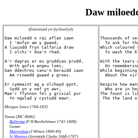
Daw miloedd 
(Estroniaid yn dychwelyd)
Daw miloedd o rai aflan iawn

Thousands of ve
  I 'mofyn am y gwaed,

  To ask for the
A liwiodd fryn Calfaria draw

Which coloured 
  I olchi'r dua'n rhad.

  To wash the b
A'r dagrau ar eu gruddiau prudd,

With the tears 
  Wrth gofio angeu loes,

  On rememberin
Gan ddechreu canu'n beraidd iawn

While beginning
  Am rinwedd gwaed y groes.

  About the vir
Er cymmaint ag a olchwyd gynt,

Despite how man
  Sydd yn y nef yn awr,

  Who are in hea
Mae'r ffynnon fel y grisial pur

The fount is li
Morgan Jones 1768-1835
Tonau [MC 8686]:
Ballerma
(F H Barthélémon 1741-1808)
Gomer
Martyrdom
(J Wilson 1800-49)
St Magnus
(Jeremiah Clarke 1668-1707)