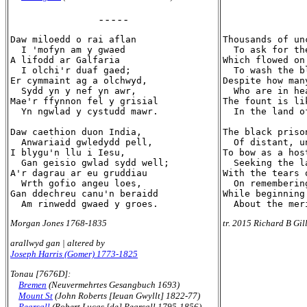
- - - - -
Daw miloedd o rai aflan

Thousands of un
  I 'mofyn am y gwaed

  To ask for the
A lifodd ar Galfaria

Which flowed on 
  I olchi'r duaf gaed;

  To wash the b
Er cymmaint ag a olchwyd,

Despite how man
  Sydd yn y nef yn awr,

  Who are in hea
Mae'r ffynnon fel y grisial

The fount is li
  Yn ngwlad y cystudd mawr.

  In the land o
Daw caethion duon India,

The black priso
  Anwariaid gwledydd pell,

  Of distant, u
I blygu'n llu i Iesu,

To bow as a hos
  Gan geisio gwlad sydd well;

  Seeking the l
A'r dagrau ar eu gruddiau

With the tears 
  Wrth gofio angeu loes,

  On rememberin
Gan ddechreu canu'n beraidd

While beginning
Morgan Jones 1768-1835
tr. 2015 Richard B Gil
arallwyd gan | altered by
Joseph Harris (Gomer) 1773-1825
Tonau [7676D]:
Bremen
(Neuvermehrtes Gesangbuch 1693)
Mount St
(John Roberts [Ieuan Gwyllt] 1822-77)
Pearsall
(Robert Lucas [de] Pearsall 1795-1856)