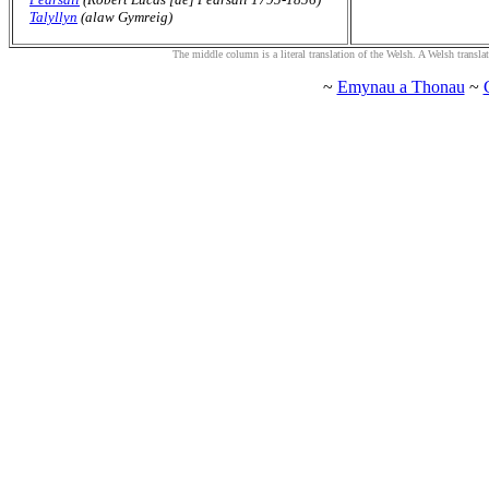
Talyllyn
(alaw Gymreig)
The middle column is a literal translation of the Welsh. A Welsh translatio
~
Emynau a Thonau
~