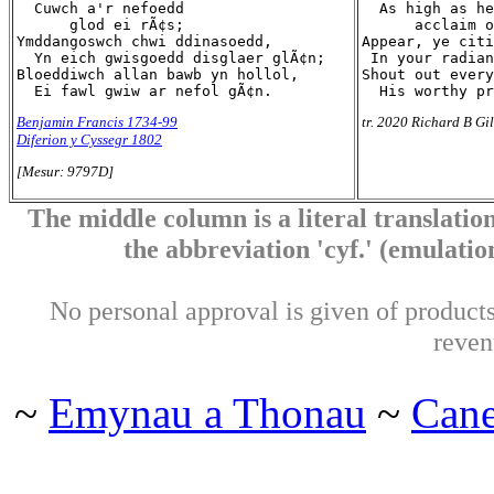
  Cuwch a'r nefoedd

  As high as he
      glod ei rÃ¢s;

      acclaim o
Ymddangoswch chwi ddinasoedd,

Appear, ye citi
  Yn eich gwisgoedd disglaer glÃ¢n;

 In your radian
Bloeddiwch allan bawb yn hollol,

Shout out every
Benjamin Francis 1734-99
tr. 2020 Richard B Gi
Diferion y Cyssegr 1802
[Mesur: 9797D]
The middle column is a literal translation
the abbreviation 'cyf.' (emulation 
No personal approval is given of products 
reven
~
Emynau a Thonau
~
Can