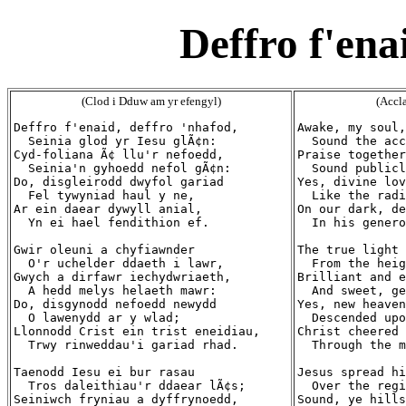
Deffro f'ena
(Clod i Dduw am yr efengyl)
(Accla
Deffro f'enaid, deffro 'nhafod,

Awake, my soul,
  Seinia glod yr Iesu glÃ¢n:

  Sound the acc
Cyd-foliana Ã¢ llu'r nefoedd,

Praise together
  Seinia'n gyhoedd nefol gÃ¢n:

  Sound publicl
Do, disgleirodd dwyfol gariad

Yes, divine lov
  Fel tywyniad haul y ne,

  Like the radi
Ar ein daear dywyll anial,

On our dark, de
  Yn ei hael fendithion ef.

  In his genero
Gwir oleuni a chyfiawnder

The true light 
  O'r uchelder ddaeth i lawr,

  From the heig
Gwych a dirfawr iechydwriaeth,

Brilliant and e
  A hedd melys helaeth mawr:

  And sweet, ge
Do, disgynodd nefoedd newydd

Yes, new heaven
  O lawenydd ar y wlad;

  Descended upo
Llonnodd Crist ein trist eneidiau,

Christ cheered 
  Trwy rinweddau'i gariad rhad.

  Through the m
Taenodd Iesu ei bur rasau

Jesus spread hi
  Tros daleithiau'r ddaear lÃ¢s;

  Over the regi
Seiniwch fryniau a dyffrynoedd,

Sound, ye hills