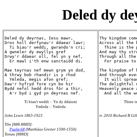
Deled dy de
Deled dy deyrnas, Iesu mawr,

Thy kingdom com
Dros holl derfynau'r ddaear lawr;

Across all the 
  Ti biau'r weddi, gwrando'n cri;

  Thine is the 
A gwneler dy ewyllys gref

And may thy str
Drwy'r ddaear oll, fel yn y nef,

Through all the
  Er mawl i'th enw sanctaidd di.

  For praise to
Mae teyrnas nef mewn grym yn dod,

The kingdom of 
A thrwy bob rhandir is y rhod

And through eve
  Ymleda, megis afon gref;

  It will sprea
Daw'r hyfryd fore cyn bo hir

The delightful 
Bydd nefol hedd dros fôr a thir,

Heavenly peace 
Ti biau'r weddi :: Yn dy ddaioni
Thine is
Ymleda :: Ymledu
John Lewis 1865-1923
tr. 2010 Richard B Gil
Tôn [888.888D]:
Psalm 68
(Matthäus Greiter 1500-1550)
Tonau [888D]: