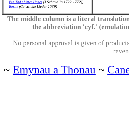
Ein Tad / Vater Unser
(J Schmidlin 1722-1772))
Berne
(Geistliche Lieder 1539)
The middle column is a literal translation
the abbreviation 'cyf.' (emulation 
No personal approval is given of products 
reven
~
Emynau a Thonau
~
Can