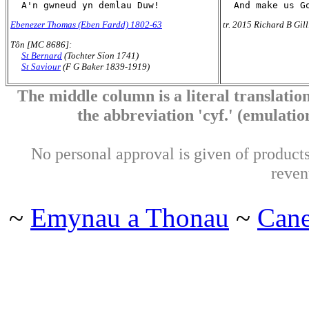
Ebenezer Thomas (Eben Fardd) 1802-63
tr. 2015 Richard B Gil
Tôn [MC 8686]:
St Bernard
(Tochter Sïon 1741)
St Saviour
(F G Baker 1839-1919)
The middle column is a literal translation
the abbreviation 'cyf.' (emulation 
No personal approval is given of products 
reven
~
Emynau a Thonau
~
Can