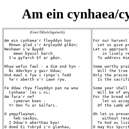
Am ein cynhaea/c
(Gwir Ddiolchgarwch)
Am ein cynhaea'r flwyddyn hon

For our harvest 
  Rhown glod i'r Arglwydd glÃ¢n;

  Let us give pr
Neshawn i'w Åµydd

Let us approach 
    mewn bywiol barch

    in lively re
  I'w gyfarch Ef ar gÃ¢n.

  To address Him
Rhyw wefus fawl - a dim ond hyn -

Some worthy prai
  Ni dderbyn y gwir Dduw;

  Will the true 
Ond mawl o fyw i ryngu'i fodd

Only the praise 
  Yw'r aberth o'r iawn ryw.

  Is the sacrifi
Fe ddaw rhyw flwyddyn pan na wna

Some year shall 
  Cynhaea' les i ni;

  Will be of any
Am fara'r nef

For the bread of
    cymerwn boen -

    let us accep
  Yr Oen fu ar Galfari.

  Of the Lamb wh
O ymgyflwynwn,

Oh let us presen
    heb nacÃ¢u,

    without rese
  I Dduw'n aberthau byw!

  To God as livi
O doed Ei Ysbryd i'n glanhau,

O may His Spirit