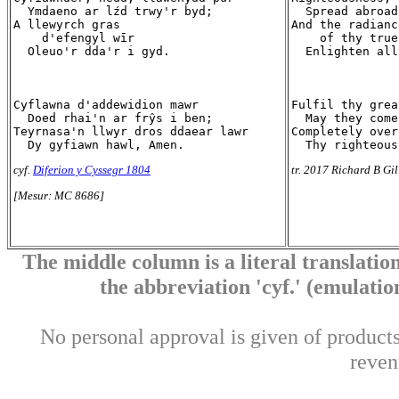
  Ymdaeno ar lźd trwy'r byd;

  Spread abroad
A llewyrch gras

And the radianc
    d'efengyl wīr

    of thy true
  Oleuo'r dda'r i gyd.

  Enlighten all
Cyflawna d'addewidion mawr

Fulfil thy grea
  Doed rhai'n ar frŷs i ben;

  May they come
Teyrnasa'n llwyr dros ddaear lawr

Completely over
cyf.
Diferion y Cyssegr 1804
tr. 2017 Richard B Gil
[Mesur: MC 8686]
The middle column is a literal translation
the abbreviation 'cyf.' (emulation 
No personal approval is given of products 
reven