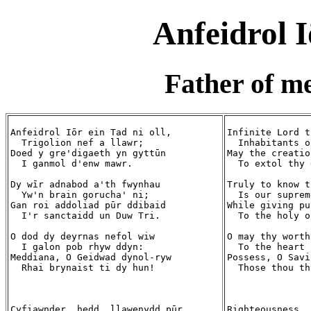
Anfeidrol I
Father of m
Anfeidrol Iōr ein Tad ni oll,

Infinite Lord t
  Trigolion nef a llawr;

  Inhabitants o
Doed y gre'digaeth yn gyttūn

May the creatio
  I ganmol d'enw mawr.

  To extol thy 
Dy wīr adnabod a'th fwynhau

Truly to know t
  Yw'n brain gorucha' ni;

  Is our suprem
Gan roi addoliad pūr ddibaid

While giving pu
  I'r sanctaidd un Duw Tri.

  To the holy o
O dod dy deyrnas nefol wiw

O may thy worth
  I galon pob rhyw ddyn:

  To the heart 
Meddiana, O Geidwad dynol-ryw

Possess, O Savi
  Rhai brynaist ti dy hun!

  Those thou th
Cyfiawnder, hedd, llawenydd pūr

Righteousness, 