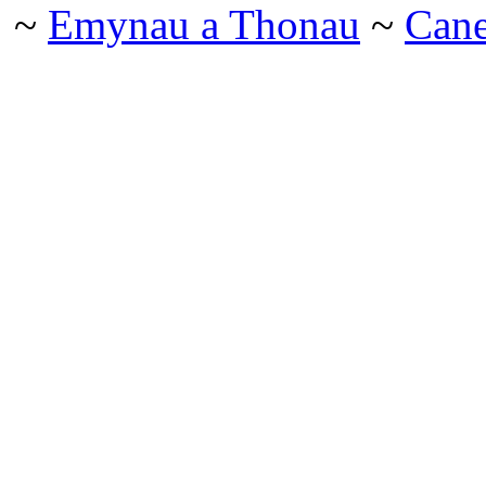
~
Emynau a Thonau
~
Can