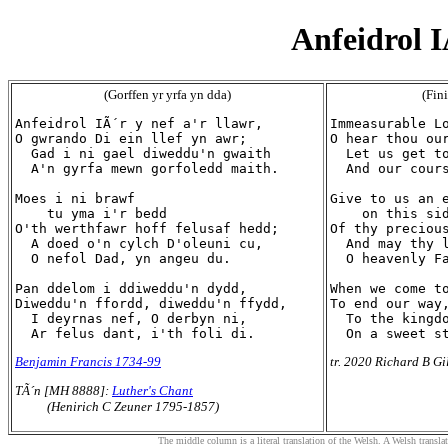
Anfeidrol I
(Gorffen yr yrfa yn dda)
(Fin
Anfeidrol IÃ´r y nef a'r llawr,

Immeasurable Lo
O gwrando Di ein llef yn awr;

O hear thou our
  Gad i ni gael diweddu'n gwaith

  Let us get to
  A'n gyrfa mewn gorfoledd maith.

  And our cours
Moes i ni brawf

Give to us an e
    tu yma i'r bedd

    on this sid
O'th werthfawr hoff felusaf hedd;

Of thy precious
  A doed o'n cylch D'oleuni cu,

  And may thy l
  O nefol Dad, yn angeu du.

  O heavenly Fa
Pan ddelom i ddiweddu'n dydd,

When we come to
Diweddu'n ffordd, diweddu'n ffydd,

To end our way,
  I deyrnas nef, O derbyn ni,

  To the kingdo
Benjamin Francis 1734-99
tr. 2020 Richard B Gi
TÃ´n [MH 8888]:
Luther's Chant
(Henirich C Zeuner 1795-1857)
The middle column is a literal translation of the Welsh. A Welsh translatio