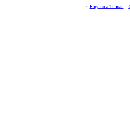
~
Emynau a Thonau
~